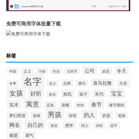
免费可商用字体批量下载
标签
公司
冬天
农历
中国
之义
作业
元宵节
习俗
名字
喜马拉雅
品牌
唐代
大全
冬季
含义
女孩
好听
宝宝
姓氏
宋代
孩子
姓名
寓意
春节
实木
攻略
店名
时间
春节期间
男孩
的人
梦幻西游
的是
游戏
疫情
笔画
自己的
网名
虎年
还不
诗人
诗经
英语
都是
霸气