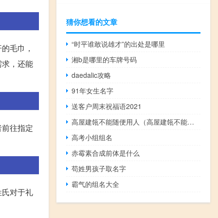
猜你想看的文章
“时平谁敢说雄才”的出处是哪里
汗的毛巾，
湘b是哪里的车牌号码
需求，还能
daedalic攻略
91年女生名字
送客户周末祝福语2021
高屋建瓴不能随便用人（高屋建瓴不能随便用）
者前往指定
高考小组组名
。
赤霉素合成前体是什么
苟姓男孩子取名字
霸气的组名大全
姓氏对于礼