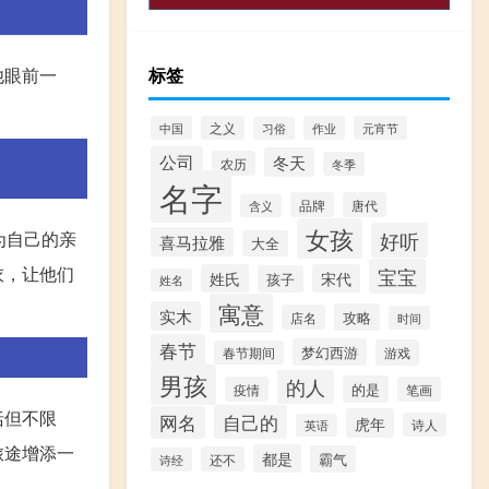
他眼前一
标签
中国
之义
作业
元宵节
习俗
公司
冬天
农历
冬季
名字
品牌
唐代
含义
女孩
为自己的亲
好听
喜马拉雅
大全
衣，让他们
宝宝
姓氏
宋代
孩子
姓名
寓意
实木
攻略
店名
时间
春节
梦幻西游
游戏
春节期间
男孩
的人
的是
疫情
笔画
括但不限
自己的
网名
虎年
诗人
英语
旅途增添一
都是
霸气
还不
诗经