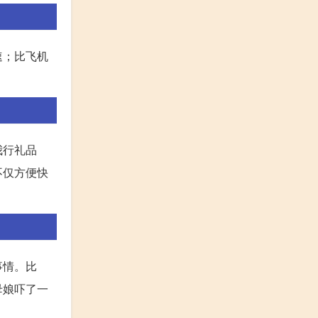
速；比飞机
我行礼品
不仅方便快
事情。比
母娘吓了一