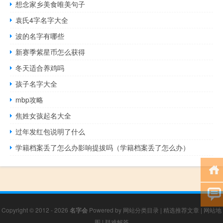
想念家乡美食唯美句子
袁氏4字名字大全
波的名字有哪些
新赛季紫星币怎么获得
冬天适合养鸡吗
孩子名字大全
mbp攻略
焦姓女孩起名大全
过年发红包说明了什么
学籍档案丢了怎么办影响提拔吗（学籍档案丢了怎么办）
Copyright © 2012 - 2026
名字会
Powered by
网站分类目录
|
精选推荐文章
|
网站地
图
|
疑难解答