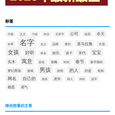
标签
公司
冬天
农历
中国
之义
作业
元宵节
习俗
名字
喜马拉雅
品牌
唐代
大全
冬季
含义
女孩
好听
宝宝
姓氏
宋代
孩子
姓名
寓意
春节
实木
攻略
店名
时间
春节期间
男孩
的人
梦幻西游
的是
游戏
疫情
笔画
自己的
网名
虎年
还不
诗人
诗经
英语
都是
霸气
猜你想看的文章