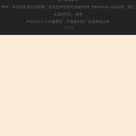
声明：本站内容来自互联网，如信息有错误可发邮件到f_fb#foxmail.com说明，我们
会及时纠正，谢谢
本站仅为个人兴趣爱好，不接盈利性广告及商业合作
小男孩