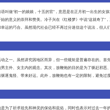
语叫做“初一的娘娘，十五的官”，意思是在正月初一出生的女孩
始的意义的崇拜和赞美。冷子兴在《红楼梦》中说“这就奇了”，
和幸运的巧合。虽然现代社会已经不再过分迷信这个说法，但人
活动之一。虽然讲究因地区而异，但一些规矩是普遍存在的。首
的男主外、女主内的观念。其次，放鞭炮的目的是为了驱赶邪恶
着驱逐鬼怪、带来好运。此外，放鞭炮也有一定的限制，避免过
的是为了祈求祖先和神灵的保佑和庇佑，同时也表示对过去一年