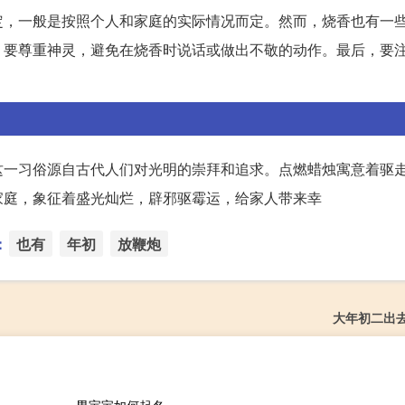
定，一般是按照个人和家庭的实际情况而定。然而，烧香也有一
，要尊重神灵，避免在烧香时说话或做出不敬的动作。最后，要
这一习俗源自古代人们对光明的崇拜和追求。点燃蜡烛寓意着驱
家庭，象征着盛光灿烂，辟邪驱霉运，给家人带来幸
：
也有
年初
放鞭炮
大年初二出
男宝宝如何起名