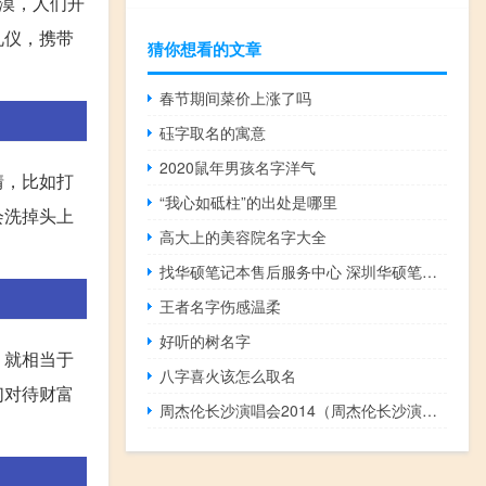
漠，人们开
礼仪，携带
猜你想看的文章
春节期间菜价上涨了吗
砡字取名的寓意
2020鼠年男孩名字洋气
情，比如打
“我心如砥柱”的出处是哪里
会洗掉头上
高大上的美容院名字大全
找华硕笔记本售后服务中心 深圳华硕笔记本维修
王者名字伤感温柔
好听的树名字
，就相当于
八字喜火该怎么取名
们对待财富
周杰伦长沙演唱会2014（周杰伦长沙演唱会2014）