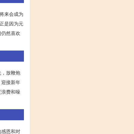
将来会成为
正是因为元
们仍然喜欢
先，放鞭炮
、迎接新年
度浪费和噪
的感恩和对