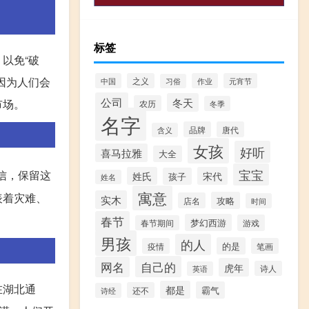
标签
以免“破
因为人们会
中国
之义
作业
元宵节
习俗
公司
冬天
市场。
农历
冬季
名字
品牌
唐代
含义
女孩
好听
喜马拉雅
大全
宝宝
信，保留这
姓氏
宋代
孩子
姓名
寓意
表着灾难、
实木
攻略
店名
时间
春节
梦幻西游
游戏
春节期间
男孩
的人
的是
疫情
笔画
自己的
网名
虎年
诗人
英语
在湖北通
都是
霸气
还不
诗经