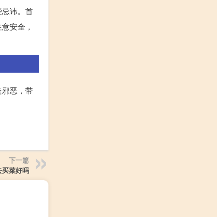
些忌讳。首
注意安全，
走邪恶，带
下一篇
去买菜好吗