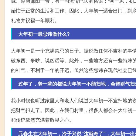
城、湖南邵阳一带，有一句流传已久的俗语：“初一崽，初
始忙于正常的生活和工作。因此，大年初一适合出门，到
礼物并祝福一年顺利。
大年初一最忌讳做什么?
大年初一是一个充满禁忌的日子。据说做任何不吉利的事
破东西、争吵、说凶话等。此外，一些地方还有一些特殊
的神气，不利于一年的开运。虽然这些忌讳在现代社会已
过年了，老一辈的都说大年初一不能扫地，会帮财气扫
我小时候也听过家里人和老人们说过大年初一不宜扫地的
把财气扫走了。因此，在我们村里，很多人都会在大年初
和传统依然充满着敬畏之心。
元春生在大年初一，冷子兴说“这就奇了”，大年初一出生