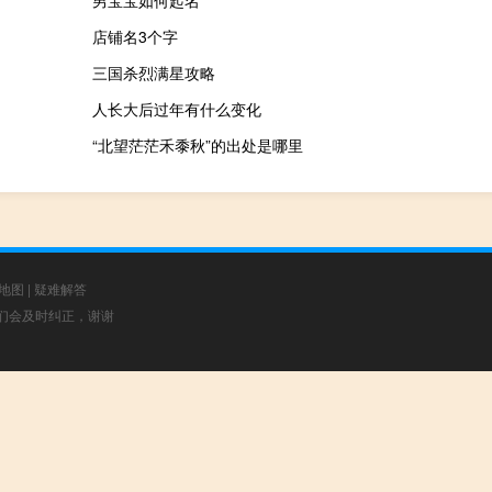
店铺名3个字
三国杀烈满星攻略
人长大后过年有什么变化
“北望茫茫禾黍秋”的出处是哪里
地图
|
疑难解答
，我们会及时纠正，谢谢