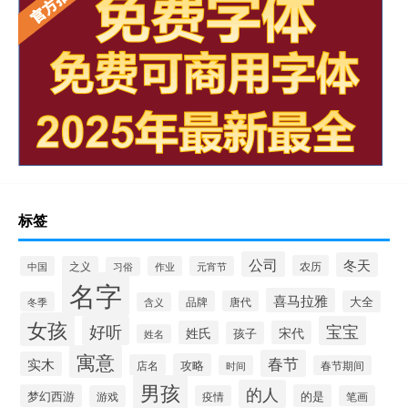
标签
公司
冬天
农历
中国
之义
作业
元宵节
习俗
名字
喜马拉雅
品牌
唐代
大全
冬季
含义
女孩
好听
宝宝
姓氏
宋代
孩子
姓名
寓意
春节
实木
攻略
店名
时间
春节期间
男孩
的人
梦幻西游
的是
游戏
疫情
笔画