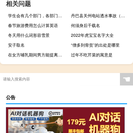
相关问题
学生会有几个部门，各部门干什么
丹巴县关州电站透水事故（丹巴路码头）
春节旅游费用怎么计算英语
何须身后千载名
冬天用什么词形容雪景
2022年虎宝宝名字大全
安子取名
“僧多到骨贫”的出处是哪里
在女方哺乳期间男方能提离婚吗
过年不吃芹菜的寓意是
☚
公告