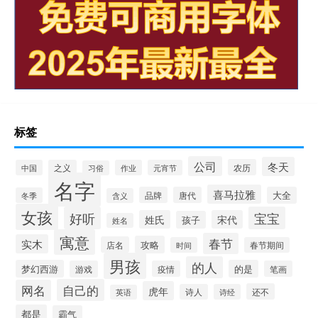
标签
公司
冬天
农历
中国
之义
作业
元宵节
习俗
名字
喜马拉雅
品牌
唐代
大全
冬季
含义
女孩
好听
宝宝
姓氏
宋代
孩子
姓名
寓意
春节
实木
攻略
店名
时间
春节期间
男孩
的人
梦幻西游
的是
游戏
疫情
笔画
自己的
网名
虎年
还不
诗人
诗经
英语
都是
霸气