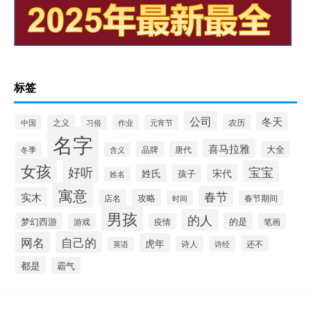
标签
公司
冬天
农历
中国
之义
作业
元宵节
习俗
名字
喜马拉雅
品牌
唐代
大全
冬季
含义
女孩
好听
宝宝
姓氏
宋代
孩子
姓名
寓意
春节
实木
攻略
店名
时间
春节期间
男孩
的人
梦幻西游
的是
游戏
疫情
笔画
自己的
网名
虎年
还不
诗人
诗经
英语
都是
霸气