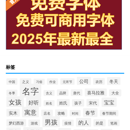
标签
公司
冬天
农历
中国
之义
作业
元宵节
习俗
名字
喜马拉雅
品牌
唐代
大全
冬季
含义
女孩
好听
宝宝
姓氏
宋代
孩子
姓名
寓意
春节
实木
攻略
店名
时间
春节期间
男孩
的人
梦幻西游
的是
游戏
疫情
笔画