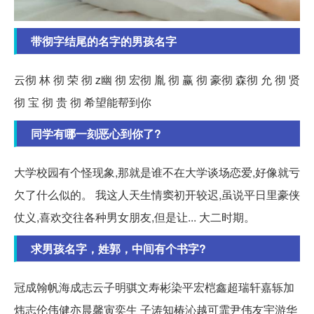
带彻字结尾的名字的男孩名字
云彻 林 彻 荣 彻 z幽 彻 宏彻 胤 彻 赢 彻 豪彻 森彻 允 彻 贤
彻 宝 彻 贵 彻 希望能帮到你
同学有哪一刻恶心到你了?
大学校园有个怪现象,那就是谁不在大学谈场恋爱,好像就亏
欠了什么似的。 我这人天生情窦初开较迟,虽说平日里豪侠
仗义,喜欢交往各种男女朋友,但是让... 大二时期。
求男孩名字，姓郭，中间有个书字?
冠成翰帆海成志云子明骐文寿彬染平宏桤鑫超瑞轩嘉轹加
炜志伦伟健亦晨馨寅奕生 子涛知椿沁越可霏尹伟友宇游华