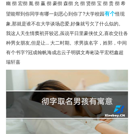
幽 彻 宏彻 胤 彻 赢 彻 豪彻 森彻 允 彻 贤彻 宝 彻 贵 彻 希
有个
望能帮到你同学有哪一刻恶心到你了?大学校园
怪现
象,那就是谁不在大学谈场恋爱,好像就亏欠了什么似的。
我这人天生情窦初开较迟,虽说平日里豪侠仗义,喜欢交往各
种男女朋友,但是让... 大二时期。求男孩名字，姓郭，中间
有个书字?冠成翰帆海成志云子明骐文寿彬染平宏桤鑫超
瑞轩嘉