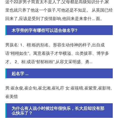
这个22岁男子简直太不是人了,父母都是高级知识分子,家
里也就只养了他这一个孩子,可他还是不知足。 从英国已经
回来了,应该是受到了疫情影响,他回来是来拿什... 面。
木字旁的字有哪些可以适合做名字?
男孩名: 1、栩:栎的别名。形容生动传神的样子,出自成
语“栩栩如生”。寓意着孩子才华横溢、出类拔萃、博学多
才。 2、桓:成语“郁郁桓桓”,从容文采明盛、勇...
起名字 ...
男:崔永俊,崔企旬,崔北湘,崔礼荇 女:崔筱晴,崔紫萱,崔影琦,
崔美惜
为什么有人说小时候过年很快乐，长大后却没有那
么快乐了？