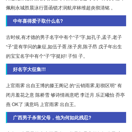
佩刚永城胜晨泳行晋函锁才润航岸林维超炎彻清铭 。
中年喜得爱子取什么名?
古时候,有才德的男子名字中有个“子”字,如孔子,孟子,老子
“子”是有学问的象征,如伍子胥,张子房,陈子昂 戊子年出生
的宝宝名字中有个“子”字挺好! 子恒 子。
好名字大征集!!!
上官雨霁 出自王博的滕王阁记 的“云销雨霁,彩彻区明” 有
闭月羞花之意 陈桥雪 够诗情画意吧 李迁月 乐正曦怡 乔亭
燕 OK了 满意吗 上官雨霁 出自王。
广西男子杀害父母，他为何如此残忍?