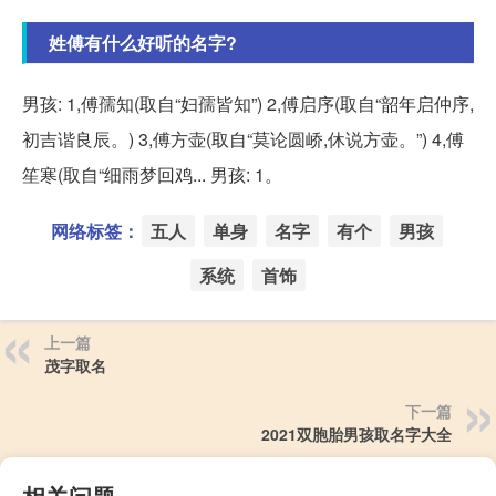
姓傅有什么好听的名字?
男孩: 1,傅孺知(取自“妇孺皆知”) 2,傅启序(取自“韶年启仲序,
初吉谐良辰。) 3,傅方壶(取自“莫论圆峤,休说方壶。”) 4,傅
笙寒(取自“细雨梦回鸡... 男孩: 1。
网络标签：
五人
单身
名字
有个
男孩
系统
首饰
上一篇
茂字取名
下一篇
2021双胞胎男孩取名字大全