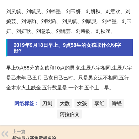
刘灵毓、刘毓灵、刘梓墨、刘玉妍、刘妍秋、刘意欢、刘
婉芸、刘诗韵、刘秋涵、 刘灵毓、刘毓灵、刘梓墨、刘玉
妍、刘妍秋、刘意欢、刘婉芸、刘诗韵、刘秋涵、
2019年9月18日早上、9点58生的女孩取什么明字
好?
早上9点58分的女孩和10点的男孩,生辰八字相同,生辰八字
是乙未年,己丑月,己亥日己巳时。只是男女运不相同,五行
金木水火土缺金,五行数量是,一个木,五个土... 早。
网络标签：
刀剑
大数
女孩
李维
诗经
阿拉伯文
上一篇
按生辰八字免费起名的