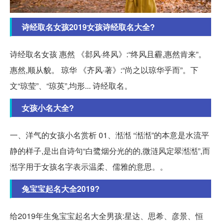
诗经取名女孩2019女孩诗经取名大全?
诗经取名女孩 惠然 《邶风·终风》:“终风且霾,惠然肯来”。
惠然,顺从貌。 琼华 《齐风·著》:“尚之以琼华乎而”。下
文“琼莹”、“琼英”,均形... 诗经取名。
女孩小名大全?
一、洋气的女孩小名赏析 01、湉湉 “湉湉”的本意是水流平
静的样子,是出自诗句“白鹭烟分光的的,微涟风定翠湉湉”,而
湉字用于女孩名字表示温柔、儒雅的意思。。
兔宝宝起名大全2019?
给2019年生兔宝宝起名大全男孩:星达、思希、彦景、恒