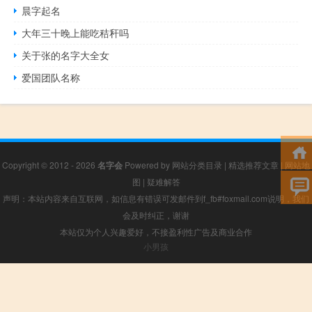
晨字起名
大年三十晚上能吃秸秆吗
关于张的名字大全女
爱国团队名称
Copyright © 2012 - 2026
名字会
Powered by
网站分类目录
|
精选推荐文章
|
网站地
图
|
疑难解答
声明：本站内容来自互联网，如信息有错误可发邮件到f_fb#foxmail.com说明，我们
会及时纠正，谢谢
本站仅为个人兴趣爱好，不接盈利性广告及商业合作
小男孩