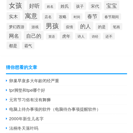
女孩
好听
宝宝
姓氏
宋代
孩子
姓名
寓意
春节
实木
攻略
店名
时间
春节期间
男孩
的人
梦幻西游
的是
游戏
疫情
笔画
自己的
网名
虎年
还不
诗人
诗经
英语
都是
霸气
猜你想看的文章
卵巢早衰多大年龄闭经严重
tpr脚垫和tpe哪个好
元宵节习俗有没有舞狮
电脑上待办事项的软件（电脑待办事项提醒软件）
2000年新生儿名字
法桐冬天落叶吗