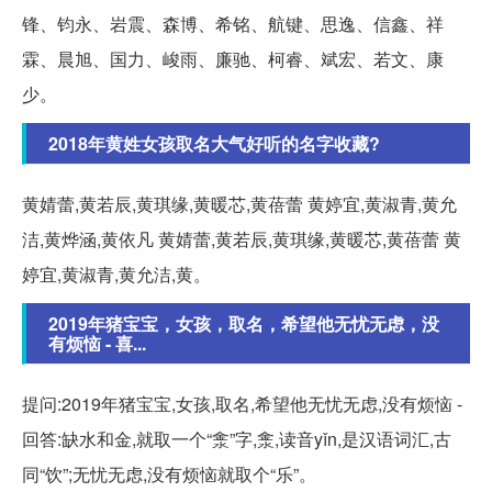
锋、钧永、岩震、森博、希铭、航键、思逸、信鑫、祥
霖、晨旭、国力、峻雨、廉驰、柯睿、斌宏、若文、康
少。
2018年黄姓女孩取名大气好听的名字收藏?
黄婧蕾,黄若辰,黄琪缘,黄暖芯,黄蓓蕾 黄婷宜,黄淑青,黄允
洁,黄烨涵,黄依凡 黄婧蕾,黄若辰,黄琪缘,黄暖芯,黄蓓蕾 黄
婷宜,黄淑青,黄允洁,黄。
2019年猪宝宝，女孩，取名，希望他无忧无虑，没
有烦恼 - 喜...
提问:2019年猪宝宝,女孩,取名,希望他无忧无虑,没有烦恼 -
回答:缺水和金,就取一个“淾”字,淾,读音yǐn,是汉语词汇,古
同“饮”;无忧无虑,没有烦恼就取个“乐”。