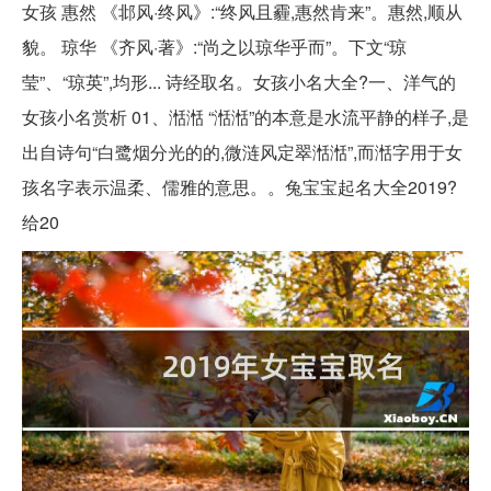
女孩 惠然 《邶风·终风》:“终风且霾,惠然肯来”。惠然,顺从
貌。 琼华 《齐风·著》:“尚之以琼华乎而”。下文“琼
莹”、“琼英”,均形... 诗经取名。女孩小名大全?一、洋气的
女孩小名赏析 01、湉湉 “湉湉”的本意是水流平静的样子,是
出自诗句“白鹭烟分光的的,微涟风定翠湉湉”,而湉字用于女
孩名字表示温柔、儒雅的意思。。兔宝宝起名大全2019?
给20