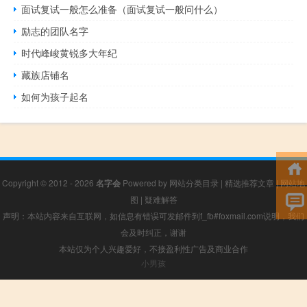
面试复试一般怎么准备（面试复试一般问什么）
励志的团队名字
时代峰峻黄锐多大年纪
藏族店铺名
如何为孩子起名
Copyright © 2012 - 2026
名字会
Powered by
网站分类目录
|
精选推荐文章
|
网站地
图
|
疑难解答
声明：本站内容来自互联网，如信息有错误可发邮件到f_fb#foxmail.com说明，我们
会及时纠正，谢谢
本站仅为个人兴趣爱好，不接盈利性广告及商业合作
小男孩