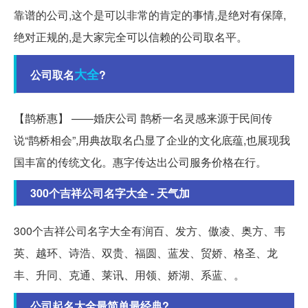
靠谱的公司,这个是可以非常的肯定的事情,是绝对有保障,
绝对正规的,是大家完全可以信赖的公司取名平。
大全
公司取名
?
【鹊桥惠】 ——婚庆公司 鹊桥一名灵感来源于民间传
说“鹊桥相会”,用典故取名凸显了企业的文化底蕴,也展现我
国丰富的传统文化。惠字传达出公司服务价格在行。
300个吉祥公司名字大全 - 天气加
300个吉祥公司名字大全有润百、发方、傲凌、奥方、韦
英、越环、诗浩、双贵、福圆、蓝发、贸娇、格圣、龙
丰、升同、克通、莱讯、用领、娇湖、系蓝、。
公司起名大全最简单最经典?