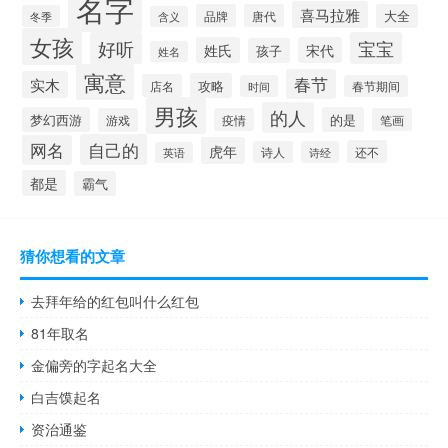
名字
喜马拉雅
品牌
唐代
大全
冬季
含义
女孩
好听
宝宝
姓氏
宋代
孩子
姓名
寓意
春节
实木
攻略
店名
时间
春节期间
男孩
的人
梦幻西游
的是
游戏
疫情
笔画
自己的
网名
虎年
还不
诗人
诗经
英语
都是
霸气
猜你想看的文章
去拜年给的红包叫什么红包
81年取名
金偏旁的字起名大全
白吉馍起名
资治通鉴