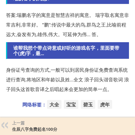
答案:瑞鹏名字的寓意是智慧吉祥的寓意。 瑞字取名寓意非
常吉利,非常好。 "鹏”:传说中最大的鸟,群鸟之王,比喻前程
远大,奋发有为,雄伟,伟大。可延伸为伟... 答。
谁帮我想个带点诗意或好听的游戏名字，里面要带
个(虎)字，最...
身份证号查询的方式,一般可以到居民身份证免费查询系统
进行查询,将地区和年龄以及姓...全文 浪子回头谐音歌词 浪
子回头这首歌音译之后唱起来会更加的简单一点。
网络标签：
大全
宝宝
碧玉
虎年
上一篇
生辰八字免费起名100分