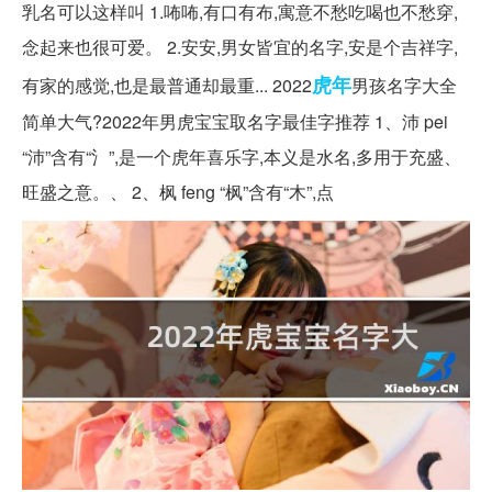
乳名可以这样叫 1.咘咘,有口有布,寓意不愁吃喝也不愁穿,
念起来也很可爱。 2.安安,男女皆宜的名字,安是个吉祥字,
虎年
有家的感觉,也是最普通却最重... 2022
男孩名字大全
简单大气?2022年男虎宝宝取名字最佳字推荐 1、沛 pei
“沛”含有“氵”,是一个虎年喜乐字,本义是水名,多用于充盛、
旺盛之意。、 2、枫 feng “枫”含有“木”,点