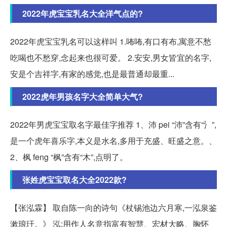
2022年虎宝宝乳名大全洋气点的?
2022年虎宝宝乳名可以这样叫 1.咘咘,有口有布,寓意不愁
吃喝也不愁穿,念起来也很可爱。 2.安安,男女皆宜的名字,
安是个吉祥字,有家的感觉,也是最普通却最重...
2022虎年男孩名字大全简单大气?
2022年男虎宝宝取名字最佳字推荐 1、沛 pei “沛”含有“氵”,
是一个虎年喜乐字,本义是水名,多用于充盛、旺盛之意。、
2、枫 feng “枫”含有“木”,点明了。
张姓虎宝宝取名大全2022款?
【张泓霖】 取自陈一向的诗句《杖锡池边六月寒,一泓泉鉴
漱琅玕。》 泓:用作人名意指富有智慧、宏材大略、胸怀