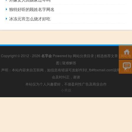
独特好听的顾姓名字网名
冰冻元宵怎么烧才好吃
Copyright © 2012 - 2026
名字会
Powered by
网站分类目录
|
精选推荐文章
|
网站地
图
|
疑难解答
声明：本站内容来自互联网，如信息有错误可发邮件到f_fb#foxmail.com说明，我们
会及时纠正，谢谢
本站仅为个人兴趣爱好，不接盈利性广告及商业合作
小男孩