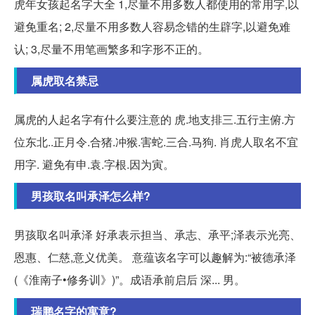
虎年女孩起名字大全 1,尽量不用多数人都使用的常用字,以
避免重名; 2,尽量不用多数人容易念错的生辟字,以避免难
认; 3,尽量不用笔画繁多和字形不正的。
属虎取名禁忌
属虎的人起名字有什么要注意的 虎.地支排三.五行主俯.方
位东北..正月令.合猪.冲猴.害蛇.三合.马狗. 肖虎人取名不宜
用字. 避免有申.袁.字根.因为寅。
男孩取名叫承泽怎么样?
男孩取名叫承泽 好承表示担当、承志、承平;泽表示光亮、
恩惠、仁慈,意义优美。 意蕴该名字可以趣解为:“被德承泽
(《淮南子•修务训》)”。成语承前启后 深... 男。
瑞鹏名字的寓意?