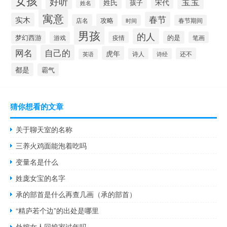
女孩
好听
宝宝
姓氏
宋代
孩子
姓名
寓意
春节
实木
攻略
店名
时间
春节期间
男孩
的人
梦幻西游
的是
游戏
疫情
笔画
自己的
网名
虎年
还不
诗人
诗经
英语
都是
霸气
猜你想看的文章
关于聊天室的名称
三养火鸡面能泡着吃吗
变量名是什么
姓庞女宝的名字
承的部首是什么再查几画（承的部首）
“精庐若个边”的出处是哪里
外嫁女人回娘家过年吗