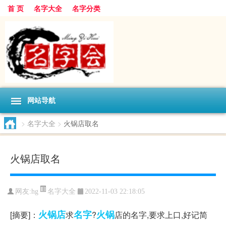
首 页
名字大全
名字分类
网站导航
>
名字大全
>
火锅店取名
火锅店取名
名字大全
网友:
hg
2022-11-03 22:18:05
火锅店
名字
火锅
[摘要]：
求
?
店的名字,要求上口,好记简