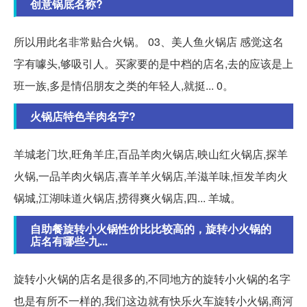
创意锅底名称?
所以用此名非常贴合火锅。 03、美人鱼火锅店 感觉这名
字有噱头,够吸引人。买家要的是中档的店名,去的应该是上
班一族,多是情侣朋友之类的年轻人,就挺... 0。
火锅店特色羊肉名字?
羊城老门坎,旺角羊庄,百品羊肉火锅店,映山红火锅店,探羊
火锅,一品羊肉火锅店,喜羊羊火锅店,羊滋羊味,恒发羊肉火
锅城,江湖味道火锅店,捞得爽火锅店,四... 羊城。
自助餐旋转小火锅性价比比较高的，旋转小火锅的
店名有哪些-九...
旋转小火锅的店名是很多的,不同地方的旋转小火锅的名字
也是有所不一样的,我们这边就有快乐火车旋转小火锅,商河