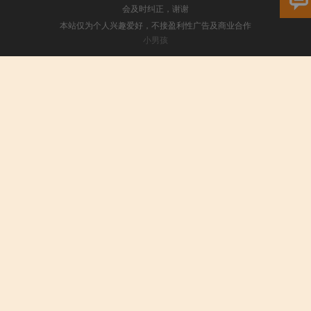
会及时纠正，谢谢
本站仅为个人兴趣爱好，不接盈利性广告及商业合作
小男孩