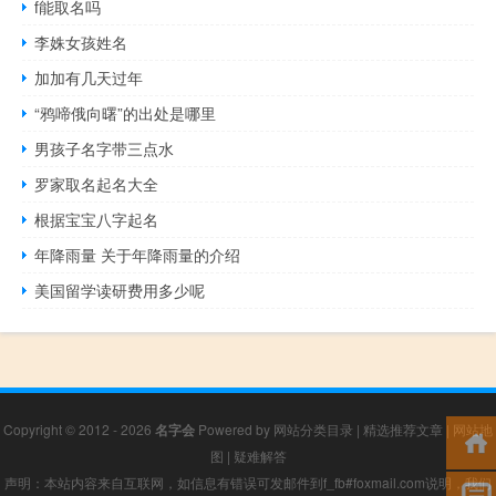
f能取名吗
李姝女孩姓名
加加有几天过年
“鸦啼俄向曙”的出处是哪里
男孩子名字带三点水
罗家取名起名大全
根据宝宝八字起名
年降雨量 关于年降雨量的介绍
美国留学读研费用多少呢
Copyright © 2012 - 2026
名字会
Powered by
网站分类目录
|
精选推荐文章
|
网站地
图
|
疑难解答
声明：本站内容来自互联网，如信息有错误可发邮件到f_fb#foxmail.com说明，我们