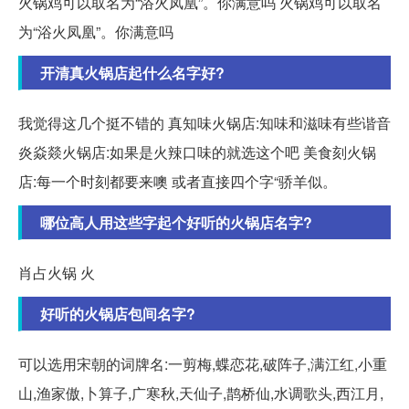
火锅鸡可以取名为“浴火凤凰”。你满意吗 火锅鸡可以取名
为“浴火凤凰”。你满意吗
开清真火锅店起什么名字好?
我觉得这几个挺不错的 真知味火锅店:知味和滋味有些谐音
炎焱燚火锅店:如果是火辣口味的就选这个吧 美食刻火锅
店:每一个时刻都要来噢 或者直接四个字“骄羊似。
哪位高人用这些字起个好听的火锅店名字?
肖占火锅 火
好听的火锅店包间名字?
可以选用宋朝的词牌名:一剪梅,蝶恋花,破阵子,满江红,小重
山,渔家傲,卜算子,广寒秋,天仙子,鹊桥仙,水调歌头,西江月,