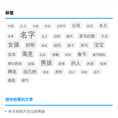
标签
公司
冬天
农历
中国
之义
作业
元宵节
习俗
名字
喜马拉雅
品牌
唐代
大全
冬季
含义
女孩
好听
宝宝
姓氏
宋代
孩子
姓名
寓意
春节
实木
攻略
店名
时间
春节期间
男孩
的人
梦幻西游
的是
游戏
疫情
笔画
自己的
网名
虎年
还不
诗人
诗经
英语
都是
霸气
猜你想看的文章
冬天的照片怎么拍男孩