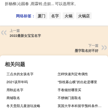
折杨柳,沁园春 ,雨霖铃,念奴... 可以选用宋。
网络标签：
厦门
名字
火锅
火锅店
上一篇
2022最新女宝宝名字
下一篇
墨字取名好不好
相关问题
三点水的女孩名字
怎样快速判定奇偶性
2021该拜年吗
“惊枕暮山横”的出处是哪里
用秋起名字
手卷烟丝哪里买
商铺取名
不锈钢门面取名
冬天贵阳儿童游玩攻略
英国大学本科留学预科条件介绍