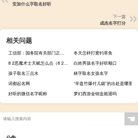
安加什么字取名好听
下一篇
成杰名字打分
相关问题
工信部：国务院有关部门正在制订新一轮支持工业设计发展的文件
冬天怎样打窝钓草鱼
8 2恶魔术士天赋怎么点（8 2恶魔术士天赋）
白姓男孩名字好听顺口
孩子取名三点水
林字取名女孩名字
词都起名网
“辛盘竹爆付儿嬉”的出处是哪里
好听的微信名字昵称
梦幻西游金锦盒能退吗
☚
公告