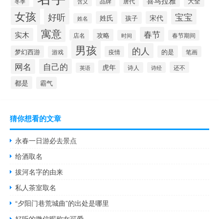
喜马拉雅
品牌
唐代
大全
冬季
含义
女孩
好听
宝宝
姓氏
宋代
孩子
姓名
寓意
春节
实木
攻略
店名
时间
春节期间
男孩
的人
梦幻西游
的是
游戏
疫情
笔画
自己的
网名
虎年
还不
诗人
诗经
英语
都是
霸气
猜你想看的文章
永春一日游必去景点
给酒取名
拔河名字的由来
私人茶室取名
“夕阳门巷荒城曲”的出处是哪里
好听的微信昵称女可爱