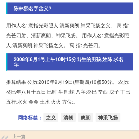
陈林熙名字含义?
用作人名: 意指光彩照人,清新爽朗,神采飞扬之义。 寓 指:
光芒四射、清新爽朗、神采飞扬。 用作人名: 意指光彩照
人,清新爽朗,神采飞扬之义。 寓 指: 光芒四。
2008年6月1号上午10时15分出生的男孩,姓陈,求名
字
推算结果 公历:2013年9月19日(星期四)10点50分。 农历:
癸巳年八月十五日 巳时 生肖:蛇 八字:癸巳 辛酉 戊子 丁巳
五行:水火 金金 土水 火火 方位:。
网络标签：
之义
清朝
爽朗
神采飞扬
上一篇