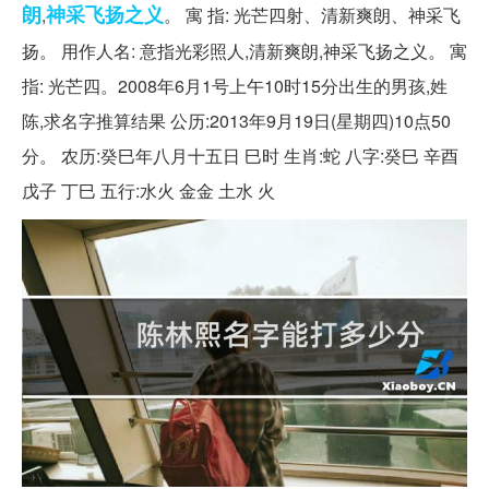
朗
神采飞扬
之义
,
。 寓 指: 光芒四射、清新爽朗、神采飞
扬。 用作人名: 意指光彩照人,清新爽朗,神采飞扬之义。 寓
指: 光芒四。2008年6月1号上午10时15分出生的男孩,姓
陈,求名字推算结果 公历:2013年9月19日(星期四)10点50
分。 农历:癸巳年八月十五日 巳时 生肖:蛇 八字:癸巳 辛酉
戊子 丁巳 五行:水火 金金 土水 火