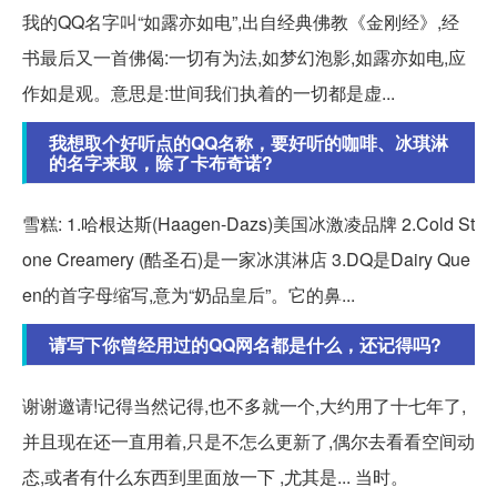
我的QQ名字叫“如露亦如电”,出自经典佛教《金刚经》,经
书最后又一首佛偈:一切有为法,如梦幻泡影,如露亦如电,应
作如是观。意思是:世间我们执着的一切都是虚...
我想取个好听点的QQ名称，要好听的咖啡、冰琪淋
的名字来取，除了卡布奇诺?
雪糕: 1.哈根达斯(Haagen-Dazs)美国冰激凌品牌 2.Cold St
one Creamery (酷圣石)是一家冰淇淋店 3.DQ是Dairy Que
en的首字母缩写,意为“奶品皇后”。它的鼻...
请写下你曾经用过的QQ网名都是什么，还记得吗?
谢谢邀请!记得当然记得,也不多就一个,大约用了十七年了,
并且现在还一直用着,只是不怎么更新了,偶尔去看看空间动
态,或者有什么东西到里面放一下 ,尤其是... 当时。