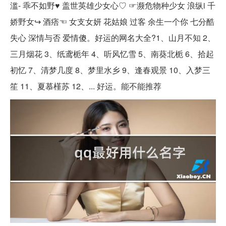
滥- 乖不如野♥ 盖世英雄少女心♡ ☞濒危物种少女 浪纵i 千
娇野女↪ 酒痞☜ 女支女妍 花姑娘 过客 余生一个你 七分酷
失心 深情与否 爱情傻。好运的网名大全?1、山月不知 2、
三月烟花 3、纸鸢栀年 4、听风忆雪 5、南葵北栀 6、拾起
初忆 7、清梦几度 8、梦里水乡 9、逢春观景 10、入梦三
笙 11、夏慕槿苏 12、... 好运。能不能推荐