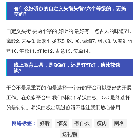
有什么好听点的自定义头衔头衔?六个等级的，要搞
笑的?
自定义头衔 要两个字的 好听的 最好有一点古风的味道?1.
离歌2. 未央3. 烟絮4. 扬花5. 乾坤6. 绿漪7. 幽水8. 送奏9. 竹
韵10. 笙歌11. 红妆12. 古意13. 笑靥14。
线上教育工具，是QQ好，还是钉钉好，请比较谈
谈?
平台不是最重要的,但是选择一个好的平台可以更好的开展
工作。在众多平台中,我们排除了希沃白板、QQ,最终选择
的是钉钉。希沃白板出现过崩溃不能让我们放心使用。
网络标签：
好听
情况
有什么
瘦肉
网名
送礼物