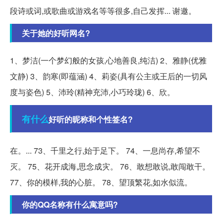
段诗或词,或歌曲或游戏名等等很多,自己发挥... 谢邀。
关于她的好听网名?
1、梦洁(一个梦幻般的女孩,心地善良,纯洁) 2、雅静(优雅
文静) 3、韵寒(即蕴涵) 4、莉姿(具有公主或王后的一切风
度与姿色) 5、沛玲(精神充沛,小巧玲珑) 6、欣。
有什么
好听的昵称和个性签名?
在。... 73、千里之行,始于足下。 74、一息尚存,希望不
灭。 75、花开成海,思念成灾。 76、敢想敢说,敢闯敢干。
77、你的模样,我的心脏。 78、望顶繁花,如水似流。
你的QQ名称有什么寓意吗?