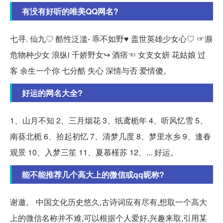
有没有好听的唯美QQ网名?
七寻. 仙九♡ 酷性泛滥- 乖不如野♥ 盖世英雄少女心♡ ☞濒
危物种少女 浪纵i 千娇野女↪ 酒痞☜ 女支女妍 花姑娘 过
客 余生一个你 七分酷 失心 深情与否 爱情傻。
好运的网名大全?
1、山月不知 2、三月烟花 3、纸鸢栀年 4、听风忆雪 5、
南葵北栀 6、拾起初忆 7、清梦几度 8、梦里水乡 9、逢春
观景 10、入梦三笙 11、夏慕槿苏 12、... 好运。
能不能推荐几个高大上的微信或qq昵称?
谢邀。 中国文化历史悠久,古诗词应有尽有,想取一个高大
上的微信名称并不难,可以根据个人爱好,兴趣来取,引用某