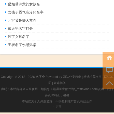
桑姓带诗意的女孩名
女孩子霸气高冷的名字
元宵节是哪天立春
戴天宇名字打分
姓丁女孩名字
王者名字伤感温柔
Copyright © 2012 - 2026
名字会
Powered by
网站分类目录
|
精选推荐文章
|
网站地
图
|
疑难解答
声明：本站内容来自互联网，如信息有错误可发邮件到f_fb#foxmail.com说明，我们
会及时纠正，谢谢
本站仅为个人兴趣爱好，不接盈利性广告及商业合作
小男孩