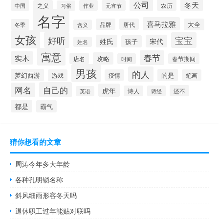
公司
冬天
农历
中国
之义
作业
元宵节
习俗
名字
喜马拉雅
品牌
唐代
大全
冬季
含义
女孩
好听
宝宝
姓氏
宋代
孩子
姓名
寓意
春节
实木
攻略
店名
时间
春节期间
男孩
的人
梦幻西游
的是
游戏
疫情
笔画
自己的
网名
虎年
还不
诗人
诗经
英语
都是
霸气
猜你想看的文章
周涛今年多大年龄
各种孔明锁名称
斜风细雨形容冬天吗
退休职工过年能贴对联吗