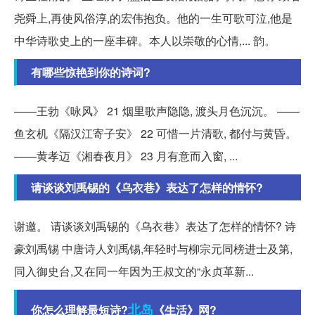
尧舜上,再使风俗淳,的宏伟抱负。他的一生可歌可泣,他是
中华诗歌史上的一座丰碑。本人以崇敬的心情,... 韵。
有哪些惊艳到你的诗词?
——王勃《咏风》 21 烟里歌声隐隐, 渡头月色沉沉。 ——
鱼玄机《隔汉江寄子安》 22 可惜一片清歌, 都付与黄昏。
——黄孝迈《湘春夜月》 23 月有意而入窗, ...
请谈谈刘禹锡的《乌衣巷》表达了怎样的情怀?
谢邀。 请谈谈刘禹锡的《乌衣巷》表达了怎样的情怀? 诗
豪刘禹锡 中唐诗人刘禹锡,年轻时与柳宗元同榜进士及第,
同入御史台,又在同一年因为王叔文的“永贞革新...
北岛
你怎么理解最短诗?
《生活》网?