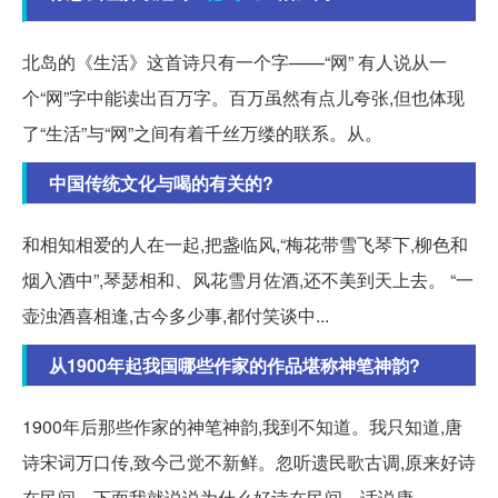
北岛的《生活》这首诗只有一个字——“网” 有人说从一
个“网”字中能读出百万字。百万虽然有点儿夸张,但也体现
了“生活”与“网”之间有着千丝万缕的联系。从。
中国传统文化与喝的有关的?
和相知相爱的人在一起,把盏临风,“梅花带雪飞琴下,柳色和
烟入酒中”,琴瑟相和、风花雪月佐酒,还不美到天上去。 “一
壶浊酒喜相逢,古今多少事,都付笑谈中...
从1900年起我国哪些作家的作品堪称神笔神韵?
1900年后那些作家的神笔神韵,我到不知道。我只知道,唐
诗宋词万口传,致今己觉不新鲜。忽听遗民歌古调,原来好诗
在民间。下面我就说说为什么好诗在民间。话说康。