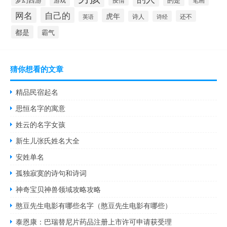
游戏
自己的
网名
虎年
还不
诗人
诗经
英语
都是
霸气
猜你想看的文章
精品民宿起名
思恒名字的寓意
姓云的名字女孩
新生儿张氏姓名大全
安姓单名
孤独寂寞的诗句和诗词
神奇宝贝神兽领域攻略攻略
憨豆先生电影有哪些名字（憨豆先生电影有哪些）
泰恩康：巴瑞替尼片药品注册上市许可申请获受理