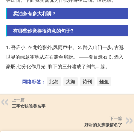
卖油条有多大利润？
有哪些你觉得很诗意的句子?
1. 吾庐小, 在龙蛇影外,风雨声中。 2. 跨入山门一步, 古邈
世界的绿意霍地从左右袭至肩膀。 ——夏目漱石 3. 酒入
豪肠,七分化作月光, 剩下的三分啸成了剑气... 躲。
网络标签：
北岛
大海
诗刊
鲶鱼
上一篇
三字女孩唯美名字
下一篇
好听的女孩微信名字