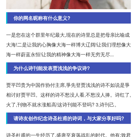
你的网名昵称有什么意义?
一是您在这个群里年纪最大,现在的诗里总是把母亲比喻成
大海!二是让我的心胸像大海一样博大辽阔!让我们理想像大
海一样蔚蓝永恒!让我的精神像大海一样无穷无尽...
为什么诗刊能发表贾浅浅的争议诗?
贾平凹贵为中国作协付主席,爭先登贾浅浅的诗不如说是爭
相讨好贾平凹。这样的诗不愁没人看,不愁没人捧。诗红了,
火了,刊物不就水涨船高!这诗刊能不登吗? 3,诗刊己。
请诗友创作纪念诗圣杜甫的诗词，与大家分享好吗?
诗圣杜甫的一生经历了,盛唐至衰落战乱的时代。他有:致君