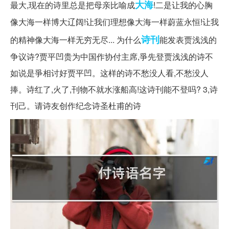
大海
最大,现在的诗里总是把母亲比喻成
!二是让我的心胸
像大海一样博大辽阔!让我们理想像大海一样蔚蓝永恒!让我
诗刊
的精神像大海一样无穷无尽... 为什么
能发表贾浅浅的
争议诗?贾平凹贵为中国作协付主席,爭先登贾浅浅的诗不
如说是爭相讨好贾平凹。这样的诗不愁没人看,不愁没人
捧。诗红了,火了,刊物不就水涨船高!这诗刊能不登吗? 3,诗
刊己。请诗友创作纪念诗圣杜甫的诗