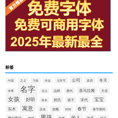
标签
公司
冬天
农历
中国
之义
作业
元宵节
习俗
名字
喜马拉雅
品牌
唐代
大全
冬季
含义
女孩
好听
宝宝
姓氏
宋代
孩子
姓名
寓意
春节
实木
攻略
店名
时间
春节期间
男孩
的人
梦幻西游
的是
疫情
笔画