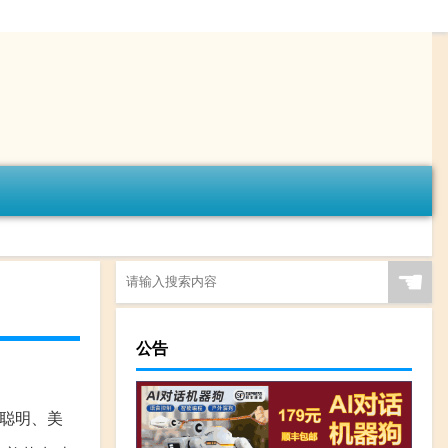
☚
公告
、聪明、美