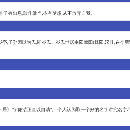
是:子有出息,敢作敢当,岑有梦想,从不放弃自我。
,子孙因以为氏,即岑氏。岑氏世居南阳棘阳(棘阳,汉县,在今新
居》“宁廉洁正直以自清”。 个人认为取一个好的名字讲究名字