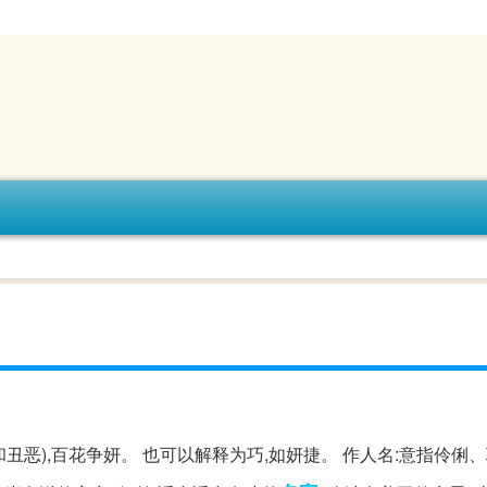
和丑恶),百花争妍。 也可以解释为巧,如妍捷。 作人名:意指伶俐