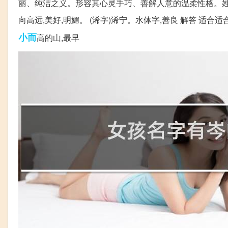
丽、纯洁之义。形容其心灵手巧、善解人意的温柔性格。姓
向高远,美好,明媚。 (浠字)浠宁。水体字,善良 解答 适
小而
高的山,最早