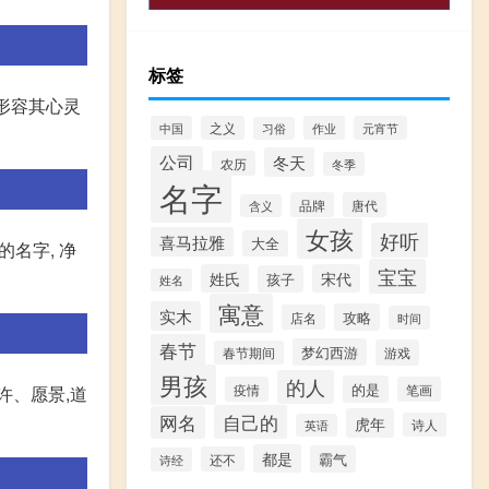
标签
。形容其心灵
中国
之义
作业
元宵节
习俗
公司
冬天
农历
冬季
名字
品牌
唐代
含义
女孩
好听
喜马拉雅
大全
的名字, 净
宝宝
姓氏
宋代
孩子
姓名
寓意
实木
攻略
店名
时间
春节
梦幻西游
游戏
春节期间
男孩
的人
的是
疫情
笔画
许、愿景,道
自己的
网名
虎年
诗人
英语
都是
霸气
还不
诗经