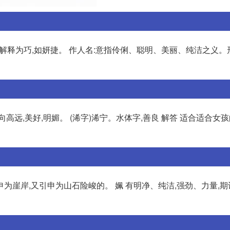
可以解释为巧,如妍捷。 作人名:意指伶俐、聪明、美丽、纯洁之义
高远,美好,明媚。 (浠字)浠宁。水体字,善良 解答 适合适合女孩
崖岸,又引申为山石险峻的。 姵 有明净、纯洁,强劲、力量,期