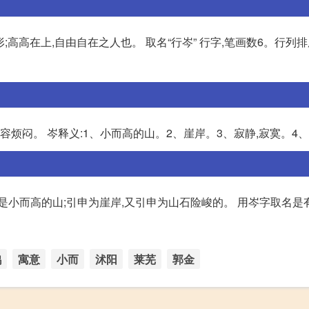
形;高高在上,自由自在之人也。 取名“行岑” 行字,笔画数6。行列排
、形容烦闷。 岑释义:1、小而高的山。2、崖岸。3、寂静,寂寞。4
是小而高的山;引申为崖岸,又引申为山石险峻的。 用岑字取名是
鹊
寓意
小而
沭阳
莱芜
郭金