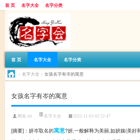
首 页
名字大全
名字分类
首 页
名字大全
名字分类
>
名字大全
>
女孩名字有岑的寓意
女孩名字有岑的寓意
名字大全
网友:
nh
2022-11-03 02:52:47
寓意
[摘要]：妍岑取名的
?妍,一般解释为美丽,如妍媸(美好