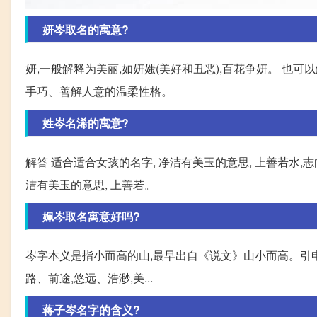
妍岑取名的寓意?
妍,一般解释为美丽,如妍媸(美好和丑恶),百花争妍。 也
手巧、善解人意的温柔性格。
姓岑名浠的寓意?
解答 适合适合女孩的名字, 净洁有美玉的意思, 上善若水,志向
洁有美玉的意思, 上善若。
姵岑取名寓意好吗?
岑字本义是指小而高的山,最早出自《说文》山小而高。引申为
路、前途,悠远、浩渺,美...
蒋子岑名字的含义?