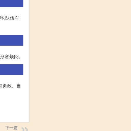
序,队伍军
、形容烦闷。
有勇敢、自
下一篇