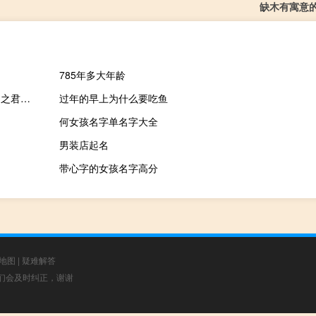
缺木有寓意
785年多大年龄
南取百越之地的百越是什么意思（南取百越之地以为桂林象郡百越之君俯首系颈委命下吏）
过年的早上为什么要吃鱼
何女孩名字单名字大全
男装店起名
带心字的女孩名字高分
地图
|
疑难解答
，我们会及时纠正，谢谢