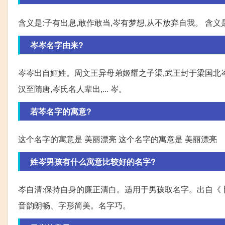
含义是:子有出息,敢作敢当,岑有梦想,从不放弃自我。 含义
岑岑名字由来?
岑岑出自姬姓。周文王异母弟姬耀之子渠,武王封于梁国北岑亭
汉至隋唐,岑氏名人辈出,... 岑。
若芩名字的寓意?
这个名字的寓意是 美丽漂亮 这个名字的寓意是 美丽漂亮
姓岑男孩有什么寓意比较好的名字?
岑自清:保持自身的廉正清白。适用于男孩取名字。出自《卜
音韵朗畅、字形简美。名字巧。