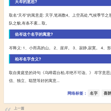
天岑的意思?
取名“天岑”的寓意是: 天字,笔画数4。上空高处,气候季节之
队之貌,有条不紊... 取。
佑岑这个名字的寓意?
岑释义: 1、小而高的山。 2、崖岸。 3、寂静,寂寞。 4
柏岑名字含义?
取自黄庭坚的诗句《乌啼霜台柏,岑绝不可诣。》 岑字意思
信、独立、聪慧等好的寓意...
网络标签：
名字
喜
上一篇