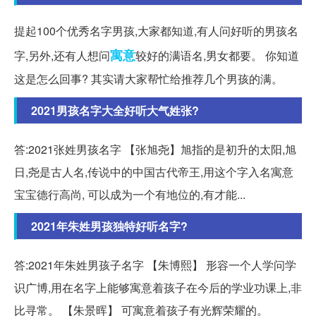
提起100个优秀名字男孩,大家都知道,有人问好听的男孩名
寓意
字,另外,还有人想问
较好的满语名,男女都要。 你知道
这是怎么回事? 其实请大家帮忙给推荐几个男孩的满。
2021男孩名字大全好听大气姓张?
答:2021张姓男孩名字 【张旭尧】旭指的是初升的太阳,旭
日,尧是古人名,传说中的中国古代帝王,用这个字入名寓意
宝宝德行高尚, 可以成为一个有地位的,有才能...
2021年朱姓男孩独特好听名字?
答:2021年朱姓男孩子名字 【朱博熙】 形容一个人学问学
识广博,用在名字上能够寓意着孩子在今后的学业功课上,非
比寻常。 【朱景晖】 可寓意着孩子有光辉荣耀的。