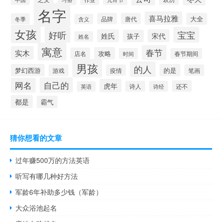
名字
喜马拉雅
品牌
唐代
大全
冬季
含义
女孩
好听
宝宝
姓氏
宋代
孩子
姓名
寓意
春节
实木
攻略
店名
时间
春节期间
男孩
的人
梦幻西游
的是
游戏
疫情
笔画
自己的
网名
虎年
还不
诗人
诗经
英语
都是
霸气
猜你想看的文章
过年赚500万的方法英语
听写有哪几种好方法
军龄6年补助多少钱（军龄）
大众浴池起名