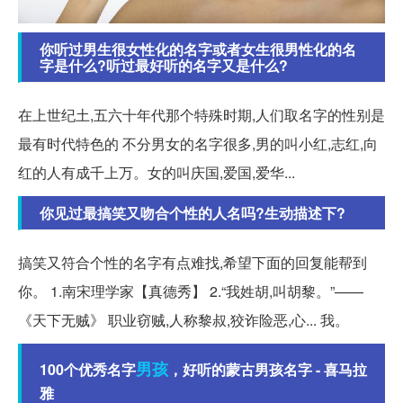
你听过男生很女性化的名字或者女生很男性化的名
字是什么?听过最好听的名字又是什么?
在上世纪土,五六十年代那个特殊时期,人们取名字的性别是
最有时代特色的 不分男女的名字很多,男的叫小红,志红,向
红的人有成千上万。女的叫庆国,爱国,爱华...
你见过最搞笑又吻合个性的人名吗?生动描述下?
搞笑又符合个性的名字有点难找,希望下面的回复能帮到
你。 1.南宋理学家【真德秀】 2.“我姓胡,叫胡黎。”——
《天下无贼》 职业窃贼,人称黎叔,狡诈险恶,心... 我。
男孩
100个优秀名字
，好听的蒙古男孩名字 - 喜马拉
雅