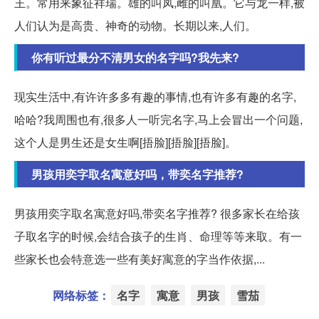
王。常用来象征祥瑞。雄的叫凤,雌的叫凰。它与龙一样,被
人们认为是高贵、神奇的动物。长期以来,人们。
你有听过最分不清男女的名字吗?我先来?
现实生活中,有许许多多有趣的事情,也有许多有趣的名字,
哈哈?我周围也有,很多人一听完名字,马上会冒出一个问题,
这个人是男生还是女生啊[捂脸][捂脸][捂脸]。
男孩用奕字取名寓意好吗，带奕名字推荐?
男孩用奕字取名寓意好吗,带奕名字推荐? 很多家长在给孩
子取名字的时候,会结合孩子的生肖、命理等等来取。有一
些家长也会特意选一些有美好寓意的字当作依据,...
网络标签：
名字
寓意
男孩
雪茄