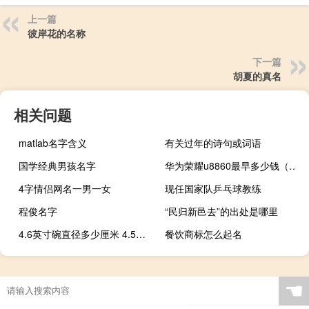
上一篇
彼岸花的名称
下一篇
胡夏的真名
相关问题
matlab名字含义
有关过年的诗句或词语
国学经典男孩名字
华为荣耀u8860最早多少钱（华为荣耀u8860）
4字情侣网名一男一女
现任国家队乒乓球教练
程俊名字
“民归新邑去”的出处是哪里
4.6英寸碗直径多少厘米 4.5寸的碗的直径是多少厘米
餐饮商标怎么起名
☚