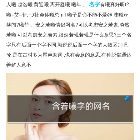
名字
人曦 赵洛曦 黄迎曦 离开凝曦 曦年 。
有曦真好听i?
曦=艾=菲: づ社会伱曦总mli 曦子是命不能不爱@ 沫曦か
赫闻?曦菲 。安之若曦情侣网名?可以考虑安之若素,淡然
若曦 可以考虑安之若素,淡然若曦若曦是什么意思?三个名
字只有后面一个字不同,就说说后面一个字的大致区别吧。
兮,是在古时多为尾声助词 ,也有会意的意思,有种脱俗通达
善解人意不