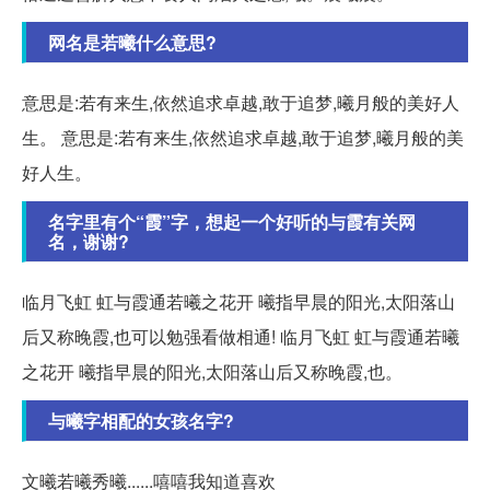
网名是若曦什么意思?
意思是:若有来生,依然追求卓越,敢于追梦,曦月般的美好人
生。 意思是:若有来生,依然追求卓越,敢于追梦,曦月般的美
好人生。
名字里有个“霞”字，想起一个好听的与霞有关网
名，谢谢?
临月飞虹 虹与霞通若曦之花开 曦指早晨的阳光,太阳落山
后又称晚霞,也可以勉强看做相通! 临月飞虹 虹与霞通若曦
之花开 曦指早晨的阳光,太阳落山后又称晚霞,也。
与曦字相配的女孩名字?
文曦若曦秀曦......嘻嘻我知道喜欢