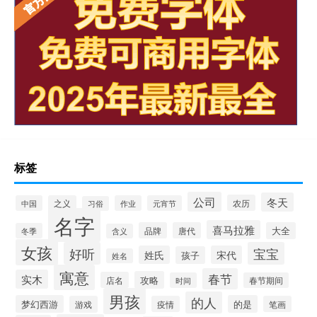
标签
公司
冬天
农历
中国
之义
作业
元宵节
习俗
名字
喜马拉雅
品牌
唐代
大全
冬季
含义
女孩
好听
宝宝
姓氏
宋代
孩子
姓名
寓意
春节
实木
攻略
店名
时间
春节期间
男孩
的人
梦幻西游
的是
游戏
疫情
笔画