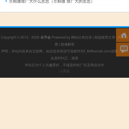
尽精微致广大什么意思（尽精微 致广大的意思）
Copyright © 2012 - 2026
名字会
Powered by
网站分类目录
|
精选推荐文章
|
网站地
图
|
疑难解答
声明：本站内容来自互联网，如信息有错误可发邮件到f_fb#foxmail.com说明，我们
会及时纠正，谢谢
本站仅为个人兴趣爱好，不接盈利性广告及商业合作
小男孩