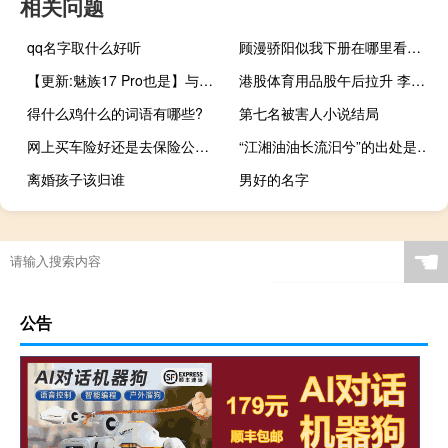
相关问题
qq名字取什么好听
顾漫骄阳似我下册在哪里看（顾漫骄阳似我下册）
【更新:魅族17 Pro也是】与骁龙865 SoC和8GB RAM一起出现在Geekbench上
港股体育用品股午后拉升 李宁涨超6%
得什么鸡什么的词语有哪些?
第七名被害人小说结局
网上买车险好还是去保险公司（网上买车险）
“江湘油油长流汩兮”的出处是哪里
离婚孩子该归谁
男好的名字
☚
公告