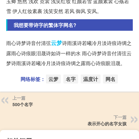
玉卿 悠然 浅欢 霓裳 浅笑红妆 红颜若雪 蓝颜素裳 心殇若
雪 伊人红妆素裹 浅笑安然 若风 御风 安风。
我想要带诗字的繁体字网名?
云梦
雨心诗梦诗音付清弦
诗雨溪诗若曦冷月淡诗痕诗绸之
露雨心诗痕眼泪晟诗如诗一样的水 雨心诗梦诗音付清弦云
梦诗雨溪诗若曦冷月淡诗痕诗绸之露雨心诗痕眼泪晟。
网络标签：
云梦
名字
温度计
网名
上一篇
500个名字
下一篇
表示开心的名字女孩