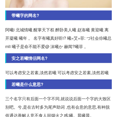
带曦字的网名?
阿曦i 北城情曦 醒掌天下权 醉卧美人曦 赵洛曦 黄迎曦 离
开凝曦 曦年 。 名字有曦真好听i? 曦=艾=菲: づ社会伱曦总
mli 曦子是命不能不爱@ 沫曦か 赫闻?曦菲 。
安之若曦情侣网名?
可以考虑安之若素,淡然若曦 可以考虑安之若素,淡然若曦
若曦是什么意思?
三个名字只有后面一个字不同,就说说后面一个字的大致区
别吧。兮,是在古时多为尾声助词 ,也有会意的意思,有种脱
俗通达善解人意不食人间烟火之感;曦。晨曦晨。