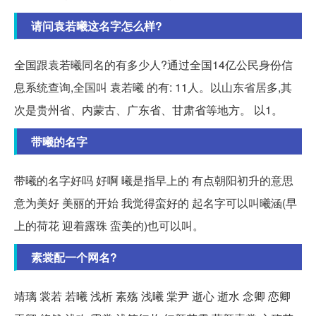
请问袁若曦这名字怎么样?
全国跟袁若曦同名的有多少人?通过全国14亿公民身份信
息系统查询,全国叫 袁若曦 的有: 11人。以山东省居多,其
次是贵州省、内蒙古、广东省、甘肃省等地方。 以1。
带曦的名字
带曦的名字好吗 好啊 曦是指早上的 有点朝阳初升的意思
意为美好 美丽的开始 我觉得蛮好的 起名字可以叫曦涵(早
上的荷花 迎着露珠 蛮美的)也可以叫。
素裳配一个网名?
靖璃 裳若 若曦 浅析 素殇 浅曦 棠尹 逝心 逝水 念卿 恋卿