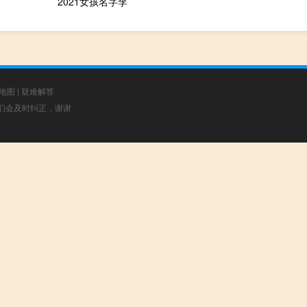
2021女孩名字李
地图
|
疑难解答
，我们会及时纠正，谢谢