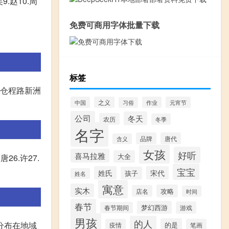
吴9.赵10.周
免费可商用字体批量下载
标签
区仓程路新洲
中国
之义
作业
元宵节
习俗
公司
冬天
农历
冬季
名字
品牌
唐代
含义
女孩
好听
喜马拉雅
.唐26.许27.
大全
宝宝
姓氏
宋代
孩子
姓名
寓意
实木
攻略
店名
时间
春节
梦幻西游
游戏
春节期间
男孩
的人
分布在地域
的是
疫情
笔画