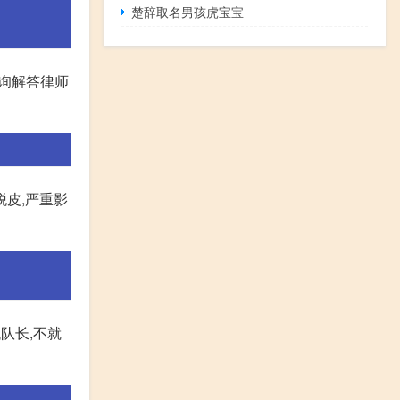
楚辞取名男孩虎宝宝
咨询解答律师
脱皮,严重影
代队长,不就