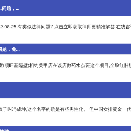
题，...
22-08-25 有类似法律问题? 点击立即获取律师更精准解答 在线
题，免...
1室(顺旺基隔壁)相约美甲店在该店做药水点斑这个项目,全脸红肿
23 06:39 女孩子叫冯成坤,这个名字的确是有些男性化。 但中国女排黄金一