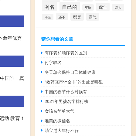
自己的
网名
虎年
诗人
英语
都是
霸气
还不
诗经
本命年优秀
猜你想看的文章
有序表和顺序表的区别
付字取名
冬天怎么保持自己体能健康
是中国唯一真
“效韩驱市计全非”的出处是哪里
中国的春节什么时候有
2021年男孩名字排行榜
女孩名简单大气
运动 教育 1
唯美的微信名
萌宝过大年行不行