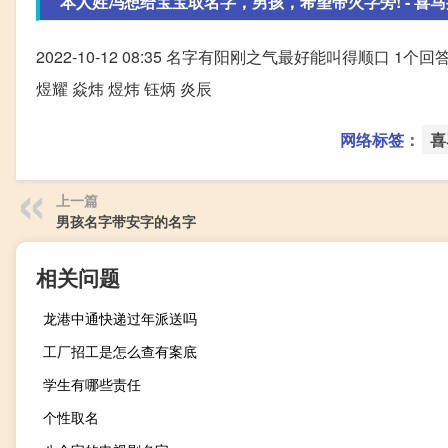
本人姓冯想给宝宝取名字，男孩，希望带火字旁! - 喜
2022-10-12 08:35 名字有阳刚之气最好能叫得顺口 1个回答 
煜耀 焱炜 煜炜 钰炳 炎辰
网络标签：
喜
上一篇
男孩名字带安字的名字
相关问题
龙港中通快递过年派送吗
工厂招工是怎么查有案底
学生有哪些责任
个性取名