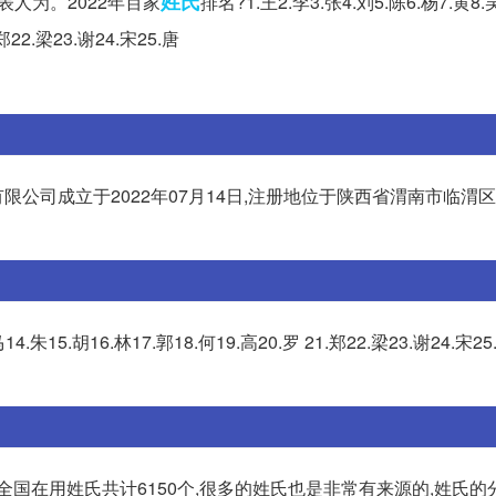
姓氏
表人为。2022年百家
排名?1.王2.李3.张4.刘5.陈6.杨7.黄8.
.郑22.梁23.谢24.宋25.唐
有限公司成立于2022年07月14日,注册地位于陕西省渭南市临渭
马14.朱15.胡16.林17.郭18.何19.高20.罗 21.郑22.梁23.谢24.宋25
全国在用姓氏共计6150个,很多的姓氏也是非常有来源的,姓氏的