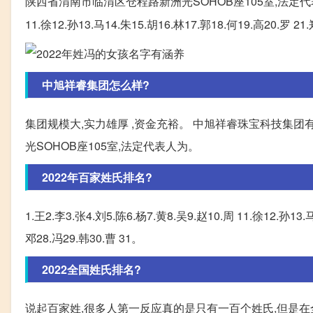
陕西省渭南市临渭区仓程路新洲光SOHOB座105室,法定代
11.徐12.孙13.马14.朱15.胡16.林17.郭18.何19.高20.罗 21
中旭祥睿集团怎么样?
集团规模大,实力雄厚 ,资金充裕。 中旭祥睿珠宝科技集团
光SOHOB座105室,法定代表人为。
2022年百家姓氏排名?
1.王2.李3.张4.刘5.陈6.杨7.黄8.吴9.赵10.周 11.徐12.孙13.
邓28.冯29.韩30.曹 31。
2022全国姓氏排名?
说起百家姓,很多人第一反应真的是只有一百个姓氏,但是在