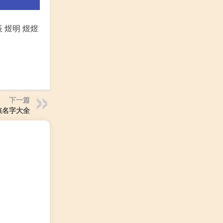
辰 煜明 煜煜
下一篇
孩名字大全