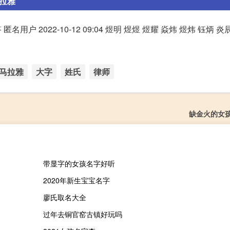
马拉雅
匿名用户 2022-10-12 09:04 煜明 煜煜 煜耀 焱炜 煜炜 钰炳 炎
马拉雅
大字
姓氏
律师
缺金火的女
带显字的女孩名字好听
2020年新生宝宝名字
廖氏取名大全
过年去铜官窑古镇好玩吗