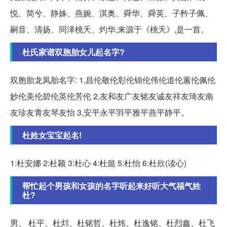
悦、简兮、静姝、燕婉、淇奥、舜华、舜英、子矜子佩、
嗣音、清扬、同泽桃夭、灼华,来源于《桃夭》,是一首。
杜氏家谱双胞胎女儿起名字?
双胞胎龙凤胎名字: 1,昌伦敬伦彰伦锦伦伟伦道伦蕙伦佩伦
妙伦美伦碧伦英伦芳伦 2,友和友广友铭友诚友祥友琦友南
友珍友青友琴友怡 3,安平永平羽平雅平燕平静平。
杜姓女宝宝起名!
1:杜安娜 2:杜颖 3:杜心 4:杜懿 5:杜怡 6:杜欣(读心)
帮忙起个男孩和女孩的名字听起来好听大气福气姓
杜?
男、 杜平、杜邩、杜铭哲、杜炜、杜逸铭、杜烈鑫、杜飞