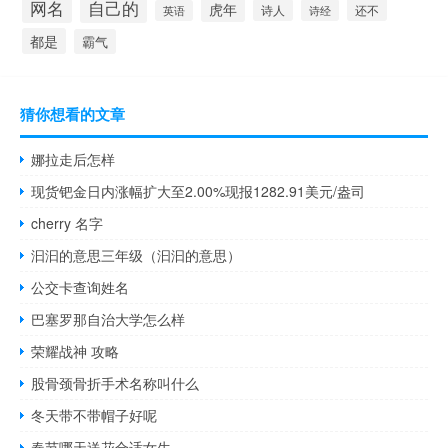
自己的
网名
虎年
还不
诗人
诗经
英语
都是
霸气
猜你想看的文章
娜拉走后怎样
现货钯金日内涨幅扩大至2.00%现报1282.91美元/盎司
cherry 名字
汩汩的意思三年级（汩汩的意思）
公交卡查询姓名
巴塞罗那自治大学怎么样
荣耀战神 攻略
股骨颈骨折手术名称叫什么
冬天带不带帽子好呢
春节哪天送花合适女生