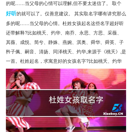
的呢……当父母的心情可以理解,但不要太迷信了。 取个
好听
的就可以了。仅善意建议。 其实取名字哪有讲究那么
多的呢……当父母的心情。杜姓女孩起名这些名字超好听
还带解释?比如桃夭、灼华、南乔、永思、方思、采薇、
其薇、成悦、简兮、静姝、燕婉、淇奥、舜华、舜英、子
矜子佩、嗣音、清扬、同泽桃夭、灼华,来源于《桃夭》,是
一首。杜姓起名，求寓意好的女孩名字?比如桃夭、灼华