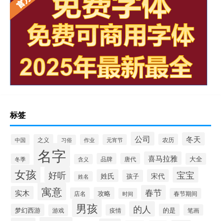
标签
公司
冬天
农历
中国
之义
作业
元宵节
习俗
名字
喜马拉雅
品牌
唐代
大全
冬季
含义
女孩
好听
宝宝
姓氏
宋代
孩子
姓名
寓意
春节
实木
攻略
店名
时间
春节期间
男孩
的人
梦幻西游
的是
游戏
疫情
笔画