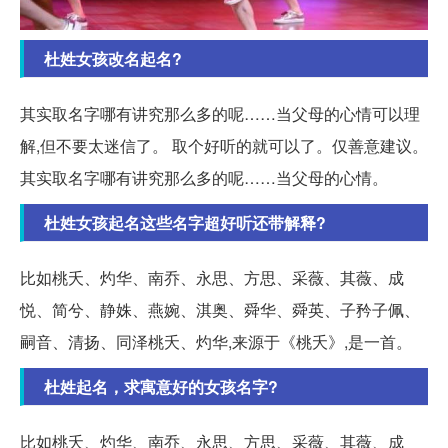
杜姓女孩改名起名?
其实取名字哪有讲究那么多的呢……当父母的心情可以理
解,但不要太迷信了。 取个好听的就可以了。仅善意建议。
其实取名字哪有讲究那么多的呢……当父母的心情。
杜姓女孩起名这些名字超好听还带解释?
比如桃夭、灼华、南乔、永思、方思、采薇、其薇、成
悦、简兮、静姝、燕婉、淇奥、舜华、舜英、子矜子佩、
嗣音、清扬、同泽桃夭、灼华,来源于《桃夭》,是一首。
杜姓起名，求寓意好的女孩名字?
比如桃夭、灼华、南乔、永思、方思、采薇、其薇、成