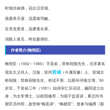
时颁光禄酒，花出汉宫墙。
湛露承天渥，流霞落羽觞。
近亲龙尾道，远袭雀头香。
溺殿人谁见，终知曼倩狂。
作者简介(梅尧臣)
梅尧臣（1002～1060）字圣俞，世称宛陵先生，北宋著名
宣城
现实主义诗人。汉族，宣州
（今属安徽）人。宣城古
称宛陵，世称宛陵先生。初试不第，以荫补河南主簿。50
岁后，于皇祐三年（1051）始得宋仁宗召试，赐同进士出
身，为太常博士。以欧阳修荐，为国子监直讲，累迁尚书
都官员外郎，故世称“梅直讲”、“梅都官”。曾参与编撰《新