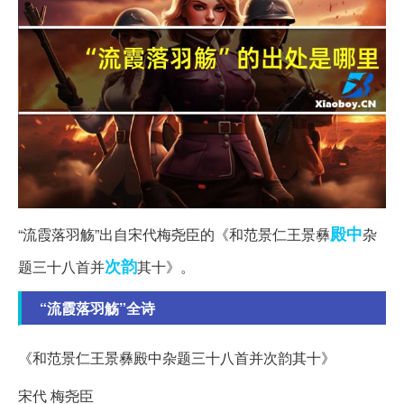
殿中
“流霞落羽觞”出自宋代梅尧臣的《和范景仁王景彝
杂
次韵
题三十八首并
其十》。
“流霞落羽觞”全诗
《和范景仁王景彝殿中杂题三十八首并次韵其十》
宋代 梅尧臣