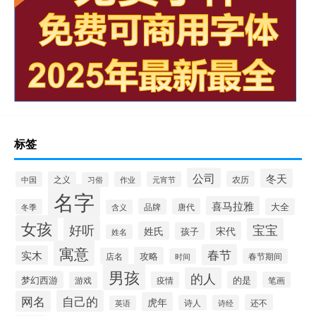
标签
公司
冬天
农历
中国
之义
作业
元宵节
习俗
名字
喜马拉雅
品牌
唐代
大全
冬季
含义
女孩
好听
宝宝
姓氏
宋代
孩子
姓名
寓意
春节
实木
攻略
店名
时间
春节期间
男孩
的人
梦幻西游
的是
游戏
疫情
笔画
自己的
网名
虎年
还不
诗人
诗经
英语