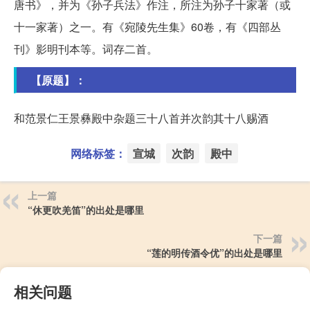
唐书》，并为《孙子兵法》作注，所注为孙子十家著（或
十一家著）之一。有《宛陵先生集》60卷，有《四部丛
刊》影明刊本等。词存二首。
【原题】：
和范景仁王景彝殿中杂题三十八首并次韵其十八赐酒
网络标签：
宣城
次韵
殿中
上一篇
“休更吹羌笛”的出处是哪里
下一篇
“莲的明传酒令优”的出处是哪里
相关问题