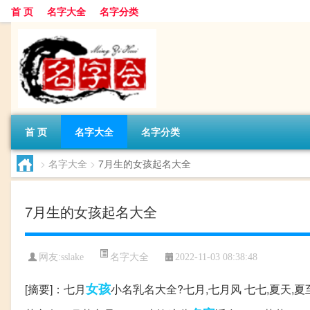
首 页
名字大全
名字分类
首 页
名字大全
名字分类
>
名字大全
>
7月生的女孩起名大全
7月生的女孩起名大全
名字大全
网友:
sslake
2022-11-03 08:38:48
女孩
[摘要]：七月
小名乳名大全?七月,七月风 七七,夏天,夏至