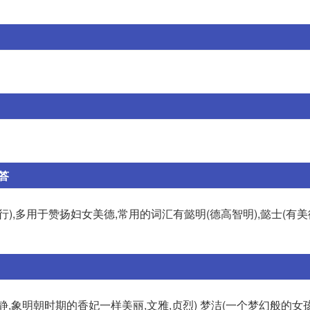
答
),多用于赞扬妇女美德,常用的词汇有懿明(德高智明),懿士(有美
文静,象明朝时期的香妃一样美丽,文雅,贞烈) 梦洁(一个梦幻般的女孩