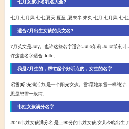
七月女孩小名乳名大全?
七月,七月风 七七,夏天,夏至 ,夏未半 未央 七月,七月风 七七
适合7月出生女孩的英文名?
7月英文是July。也许这些名字适合:Julie茱莉.Juliet茱莉叶.Ju
许这些名字适合:Julie。
我是7月生的，帮忙起个好听点的，女生的名字
昭雪(昭:充满活力,是一个阳光女孩。雪:愿她象雪一样纯洁、
思是想雪一般纯。
韦姓女孩满分名字
2015韦姓女孩满分名 是上90分的韦姓女孩,女儿今晚出生