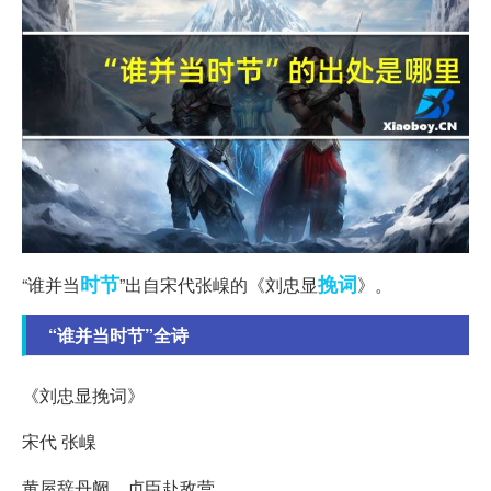
时节
挽词
“谁并当
”出自宋代张嵲的《刘忠显
》。
“谁并当时节”全诗
《刘忠显挽词》
宋代 张嵲
黄屋辞丹阙，贞臣赴敌营。