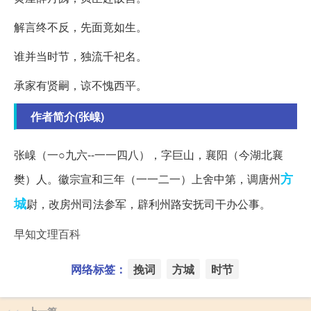
解言终不反，先面竟如生。
谁并当时节，独流千祀名。
承家有贤嗣，谅不愧西平。
作者简介(张嵲)
张嵲（一○九六--一一四八），字巨山，襄阳（今湖北襄
方
樊）人。徽宗宣和三年（一一二一）上舍中第，调唐州
城
尉，改房州司法参军，辟利州路安抚司干办公事。
早知文理百科
网络标签：
挽词
方城
时节