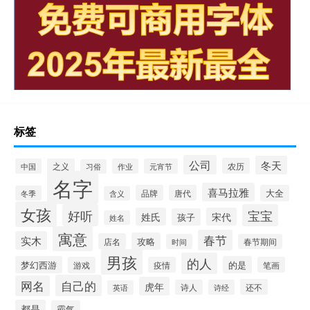
标签
公司
冬天
农历
中国
之义
作业
元宵节
习俗
名字
喜马拉雅
品牌
唐代
大全
冬季
含义
女孩
好听
宝宝
姓氏
宋代
孩子
姓名
寓意
春节
实木
攻略
店名
时间
春节期间
男孩
的人
梦幻西游
的是
游戏
疫情
笔画
自己的
网名
虎年
还不
诗人
诗经
英语
都是
霸气