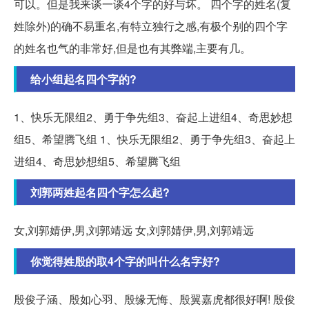
可以。但是我来谈一谈4个字的好与坏。 四个字的姓名(复
姓除外)的确不易重名,有特立独行之感,有极个别的四个字
的姓名也气的非常好,但是也有其弊端,主要有几。
给小组起名四个字的?
1、快乐无限组2、勇于争先组3、奋起上进组4、奇思妙想
组5、希望腾飞组 1、快乐无限组2、勇于争先组3、奋起上
进组4、奇思妙想组5、希望腾飞组
刘郭两姓起名四个字怎么起?
女,刘郭婧伊,男,刘郭靖远 女,刘郭婧伊,男,刘郭靖远
你觉得姓殷的取4个字的叫什么名字好?
殷俊子涵、殷如心羽、殷缘无悔、殷翼嘉虎都很好啊! 殷俊