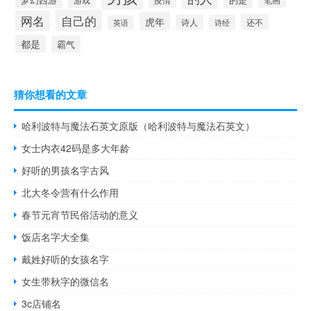
游戏
自己的
网名
虎年
还不
诗人
诗经
英语
都是
霸气
猜你想看的文章
哈利波特与魔法石英文原版（哈利波特与魔法石英文）
女士内衣42码是多大年龄
好听的男孩名字古风
北大冬令营有什么作用
春节元宵节民俗活动的意义
饭店名字大全集
戴姓好听的女孩名字
女生带秋字的微信名
3c店铺名