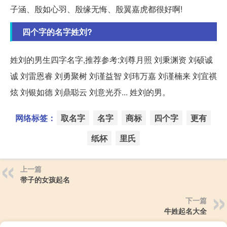
子涵、殷如心羽、殷缘无悔、殷翼嘉虎都很好啊!
四个字的名字姓刘?
姓刘的男生四字名字,推荐参考:刘尊月照 刘秉渊资 刘硕诚
诚 刘雷恩睿 刘勇聚树 刘谨益智 刘玮万嘉 刘谨楠来 刘宜祺
炫 刘银如德 刘鼎聪云 刘意光乔... 姓刘的男。
网络标签：
取名字
名字
商标
四个字
更有
纸杯
里氏
上一篇
带子的女孩起名
下一篇
牛姓起名大全