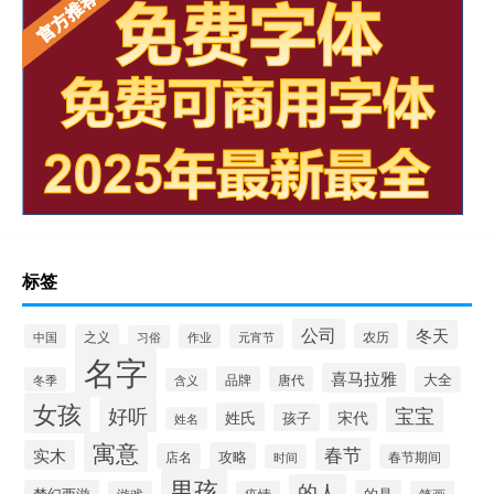
标签
公司
冬天
农历
中国
之义
作业
元宵节
习俗
名字
喜马拉雅
品牌
唐代
大全
冬季
含义
女孩
好听
宝宝
姓氏
宋代
孩子
姓名
寓意
春节
实木
攻略
店名
时间
春节期间
男孩
的人
梦幻西游
的是
疫情
笔画