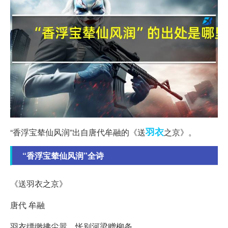
羽衣
“香浮宝辇仙风润”出自唐代牟融的《送
之京》。
“香浮宝辇仙风润”全诗
《送羽衣之京》
唐代 牟融
羽衣缥缈拂尘嚣，怅别河梁赠柳条。