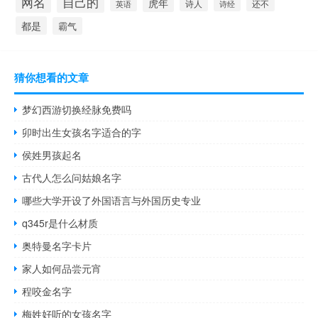
自己的
网名
虎年
还不
诗人
诗经
英语
都是
霸气
猜你想看的文章
梦幻西游切换经脉免费吗
卯时出生女孩名字适合的字
侯姓男孩起名
古代人怎么问姑娘名字
哪些大学开设了外国语言与外国历史专业
q345r是什么材质
奥特曼名字卡片
家人如何品尝元宵
程咬金名字
梅姓好听的女孩名字