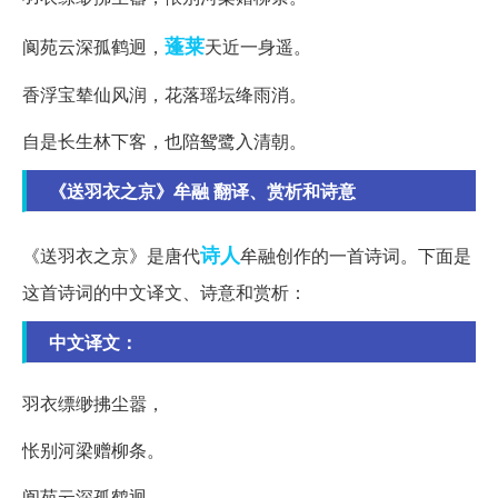
蓬莱
阆苑云深孤鹤迥，
天近一身遥。
香浮宝辇仙风润，花落瑶坛绛雨消。
自是长生林下客，也陪鸳鹭入清朝。
《送羽衣之京》牟融 翻译、赏析和诗意
诗人
《送羽衣之京》是唐代
牟融创作的一首诗词。下面是
这首诗词的中文译文、诗意和赏析：
中文译文：
羽衣缥缈拂尘嚣，
怅别河梁赠柳条。
阆苑云深孤鹤迥，