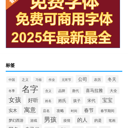
标签
公司
冬天
农历
中国
之义
作业
元宵节
习俗
名字
喜马拉雅
品牌
唐代
大全
冬季
含义
女孩
好听
宝宝
姓氏
宋代
孩子
姓名
寓意
春节
实木
攻略
店名
时间
春节期间
男孩
的人
梦幻西游
的是
游戏
疫情
笔画