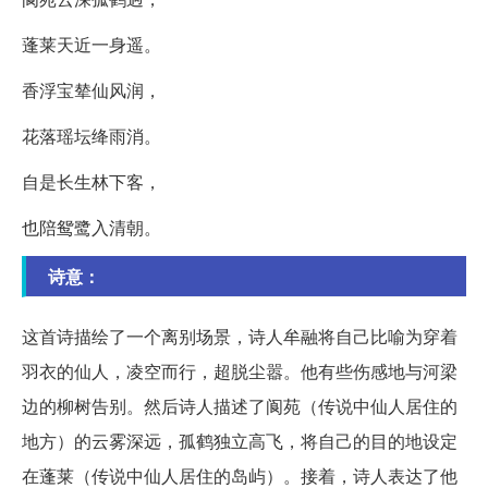
蓬莱天近一身遥。
香浮宝辇仙风润，
花落瑶坛绛雨消。
自是长生林下客，
也陪鸳鹭入清朝。
诗意：
这首诗描绘了一个离别场景，诗人牟融将自己比喻为穿着
羽衣的仙人，凌空而行，超脱尘嚣。他有些伤感地与河梁
边的柳树告别。然后诗人描述了阆苑（传说中仙人居住的
地方）的云雾深远，孤鹤独立高飞，将自己的目的地设定
在蓬莱（传说中仙人居住的岛屿）。接着，诗人表达了他