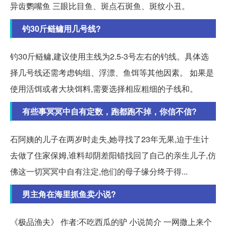
异齿鹦嘴鱼 三眼比目鱼、斑点石斑鱼、斑纹小丑。
钓30斤鲢鳙用几号线?
钓30斤鲢鳙,建议使用主线为2.5-3号左右的钓线。具体选
择几号线还需考虑钩组、浮漂、鱼饵等其他因素。 如果是
使用活饵或者大块饵料,需要选择相应粗细的子线和。
有些事冥冥中自有定数，跑都跑不掉，你信不信?
石阿姨的儿子在两岁时走失,她寻找了23年无果,迫于生计
去做了住家保姆,谁料却阴差阳错找回了自己的亲生儿子,仿
佛这一切冥冥中自有注定,他们的母子缘分终于得...
男主角在海里抓鱼卖小说?
《极品渔夫》 作者:不吃西瓜的驴 小说简介 一网撒上来个