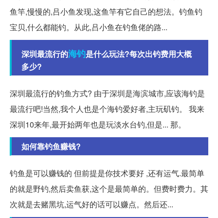
鱼竿,慢慢的,吕小鱼发现,这鱼竿有它自己的想法。钓鱼钓
宝贝,什么都能钓。从此,吕小鱼在钓鱼佬的路...
海钓
深圳最流行的
是什么玩法?每次出钓费用大概
多少?
深圳最流行的钓鱼方式? 由于深圳是海滨城市,应该海钓是
最流行吧!当然,我个人也是个海钓爱好者,主玩矶钓。 我来
深圳10来年,最开始两年也是玩淡水台钓,但是... 那。
如何靠钓鱼赚钱?
钓鱼是可以赚钱的 但前提是你技术要好 ,还有运气.最简单
的就是野钓,然后卖鱼获,这个是最简单的。但费时费力。其
次就是去赌黑坑,运气好的话可以赚点。然后还...