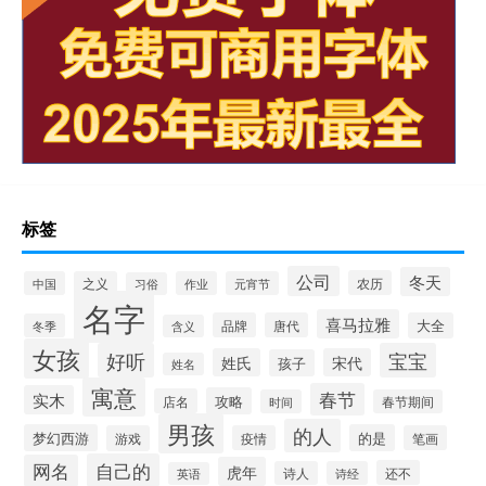
标签
公司
冬天
农历
中国
之义
作业
元宵节
习俗
名字
喜马拉雅
品牌
唐代
大全
冬季
含义
女孩
好听
宝宝
姓氏
宋代
孩子
姓名
寓意
春节
实木
攻略
店名
时间
春节期间
男孩
的人
梦幻西游
的是
游戏
疫情
笔画
自己的
网名
虎年
还不
诗人
诗经
英语