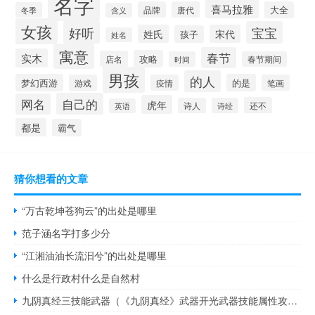
名字
喜马拉雅
品牌
唐代
大全
冬季
含义
女孩
好听
宝宝
姓氏
宋代
孩子
姓名
寓意
春节
实木
攻略
店名
时间
春节期间
男孩
的人
梦幻西游
的是
游戏
疫情
笔画
自己的
网名
虎年
还不
诗人
诗经
英语
都是
霸气
猜你想看的文章
“万古乾坤苍狗云”的出处是哪里
范子涵名字打多少分
“江湘油油长流汩兮”的出处是哪里
什么是行政村什么是自然村
九阴真经三技能武器（《九阴真经》武器开光武器技能属性攻略）