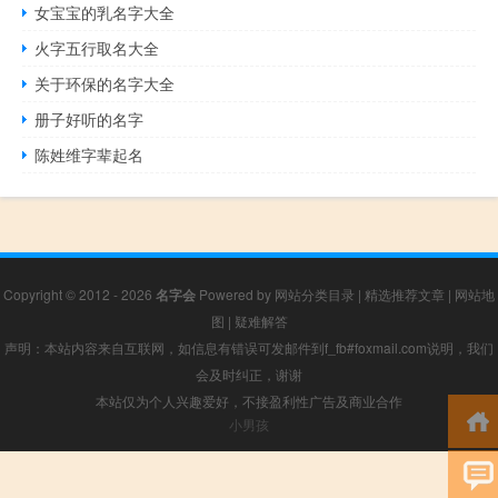
女宝宝的乳名字大全
火字五行取名大全
关于环保的名字大全
册子好听的名字
陈姓维字辈起名
Copyright © 2012 - 2026
名字会
Powered by
网站分类目录
|
精选推荐文章
|
网站地
图
|
疑难解答
声明：本站内容来自互联网，如信息有错误可发邮件到f_fb#foxmail.com说明，我们
会及时纠正，谢谢
本站仅为个人兴趣爱好，不接盈利性广告及商业合作
小男孩