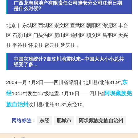
广西龙海房地产有限责任公司隆安分公司注册日期
是什么时候?
北京市 东城区 西城区 崇文区 宣武区 朝阳区 海淀区 丰台
区 石景山区 门头沟区 房山区 通州区 顺义区 昌平区 大兴
县 平谷县 怀柔县 密云县 延庆县 。
中国灾难统计?自汶川地震以来···中国大大小小总共
经受了多...
东
2009一月 1月2日——四川省绵阳市北川县(北纬31.9°,
经
阿坝藏族羌
104.2°)发生4.7级地震. 1月15日——四川省
族自治州
汶川县(北纬31.3°,东经10。
网络标签：
东经
肥城市
阿坝藏族羌族自治州