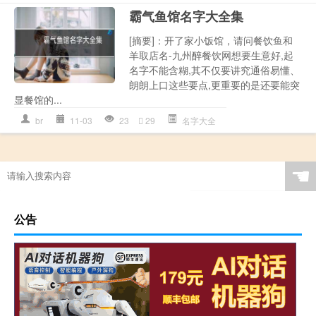
霸气鱼馆名字大全集
[摘要]：开了家小饭馆，请问餐饮鱼和
羊取店名-九州醉餐饮网想要生意好,起
名字不能含糊,其不仅要讲究通俗易懂、
朗朗上口这些要点,更重要的是还要能突
显餐馆的...
br
11-03
23
29
名字大全
☚
公告