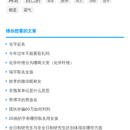
网名
虎年
还不
诗人
诗经
英语
都是
霸气
猜你想看的文章
仓字起名
今年过年不能要彩礼吗
化学纤维分为哪两大类（化学纤维）
瑞字取名女孩
姓李的微信昵称女
非预算单位是什么意思
带博字的男孩名
团伙诈骗60万如何判刑
20画的字有哪些取名用女孩
全日制研究生与非全日制研究生区别体现在哪些方面