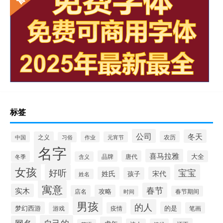
标签
公司
冬天
农历
中国
之义
作业
元宵节
习俗
名字
喜马拉雅
品牌
唐代
大全
冬季
含义
女孩
好听
宝宝
姓氏
宋代
孩子
姓名
寓意
春节
实木
攻略
店名
时间
春节期间
男孩
的人
梦幻西游
的是
游戏
疫情
笔画
自己的