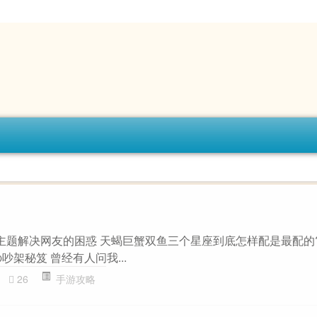
”主题解决网友的困惑 天蝎巨蟹双鱼三个星座到底怎样配是最配的?
吵架秘笈 曾经有人问我...
26
手游攻略