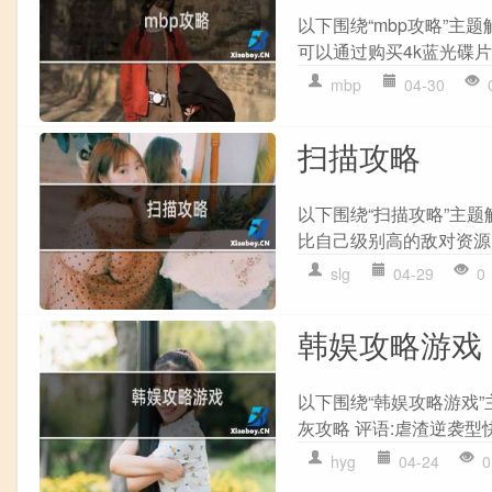
以下围绕“mbp攻略”主题解
可以通过购买4k蓝光碟片
mbp
04-30
扫描攻略
以下围绕“扫描攻略”主题
比自己级别高的敌对资源,
slg
04-29
0
韩娱攻略游戏
以下围绕“韩娱攻略游戏”
灰攻略 评语:虐渣逆袭型快
hyg
04-24
0