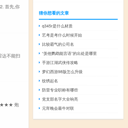
. 首先,你
猜你想看的文章
q345r是什么材质
艺考是考什么时候开始
比较霸气的公司名
“羡他鹦鹉能言语”的出处是哪里
雷达不能扫
手游江湖武侠传攻略
梦幻西游98版怎么升级
纹绣起名
防雷专业职称有哪些
党支部名字大全响亮
★★★ 炮
元宵晚会最牛对联