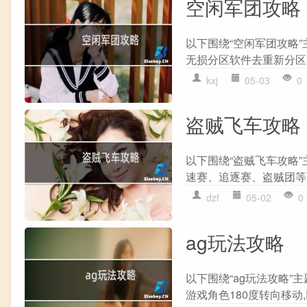
空闲军团攻略
以下围绕“空闲军团攻略”主
无损分区软件去重新分区.合
kxj
05-03
0
盗贼飞车攻略
以下围绕“盗贼飞车攻略”
速赛、追逐赛、盗贼团等多
dzf
05-02
0
ag玩法攻略
以下围绕“ag玩法攻略”
游戏角色180度转向移动,