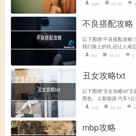
agw
05-02
不良搭配攻略
以下围绕“不良搭配攻略”
我们脸上的坑,还让人难忘
bld
05-01
0
丑女攻略txt
以下围绕“丑女攻略txt
黑色。 2,新能源 汽车1公
cng
04-30
0
mbp攻略