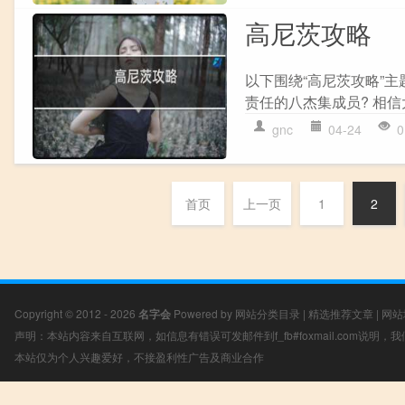
高尼茨攻略
以下围绕“高尼茨攻略”
责任的八杰集成员? 相信
gnc
04-24
0
首页
上一页
1
2
Copyright © 2012 - 2026
名字会
Powered by
网站分类目录
|
精选推荐文章
|
网站
声明：本站内容来自互联网，如信息有错误可发邮件到f_fb#foxmail.com说明
本站仅为个人兴趣爱好，不接盈利性广告及商业合作