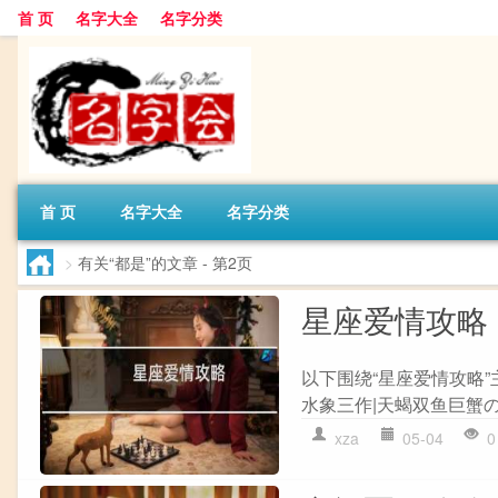
首 页
名字大全
名字分类
首 页
名字大全
名字分类
>
有关“都是”的文章
- 第2页
星座爱情攻略
以下围绕“星座爱情攻略
水象三作|天蝎双鱼巨蟹の
xza
05-04
0