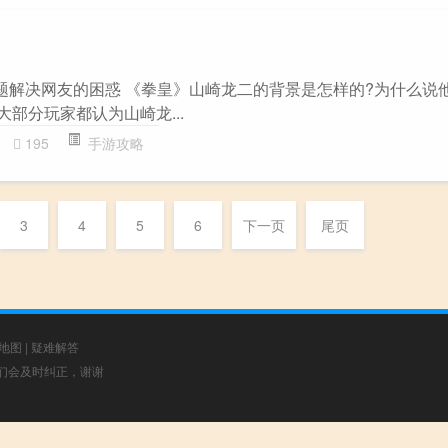
主题解决网友的困惑 《拳皇》山崎龙二的背景是怎样的?为什么说
大部分玩家都认为山崎龙...
195
手游攻略
3
4
5
6
下一页
尾页
地图
|
疑难解答
，我们会及时纠正，谢谢