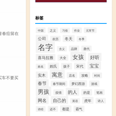
标签
中国
之义
作业
元宵节
习俗
比青春痘留在
公司
冬天
农历
冬季
名字
品牌
唐代
含义
女孩
好听
喜马拉雅
大全
宝宝
姓氏
宋代
孩子
姓名
寓意
实木
攻略
店名
时间
,买车不要买
春节
梦幻西游
游戏
春节期间
男孩
的人
的是
疫情
笔画
自己的
网名
虎年
诗人
英语
都是
霸气
还不
诗经