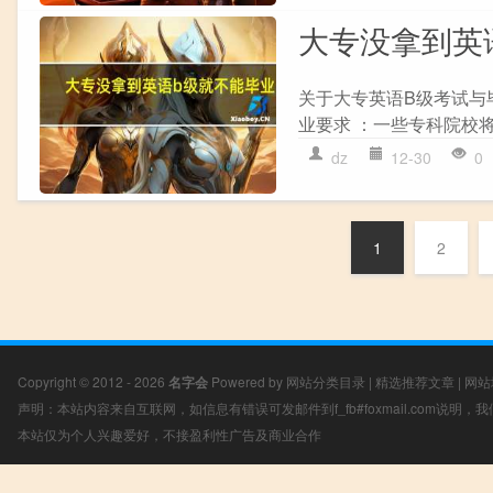
大专没拿到英
关于大专英语B级考试与
业要求 ：一些专科院校将
dz
12-30
0
1
2
Copyright © 2012 - 2026
名字会
Powered by
网站分类目录
|
精选推荐文章
|
网站
声明：本站内容来自互联网，如信息有错误可发邮件到f_fb#foxmail.com说明
本站仅为个人兴趣爱好，不接盈利性广告及商业合作