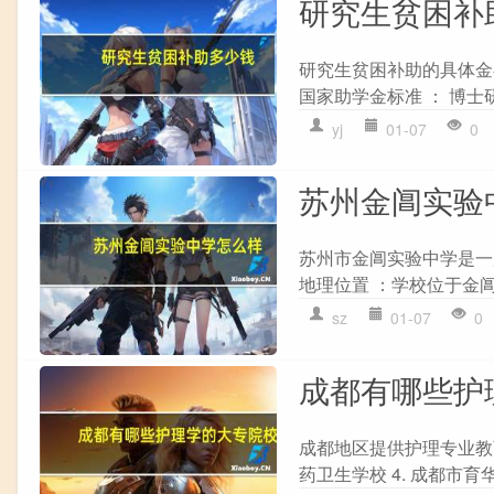
研究生贫困补
研究生贫困补助的具体金
国家助学金标准 ： 博士研
yj
01-07
0
苏州金阊实验
苏州市金阊实验中学是一
地理位置 ：学校位于金阊
sz
01-07
0
成都有哪些护
成都地区提供护理专业教育的
药卫生学校 4. 成都市育华