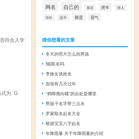
自己的
网名
虎年
诗人
英语
都是
霸气
还不
诗经
否符合入学
猜你想看的文章
冬天的照片怎么拍男孩
f能取名吗
李姝女孩姓名
加加有几天过年
为 `G
“鸦啼俄向曙”的出处是哪里
男孩子名字带三点水
罗家取名起名大全
根据宝宝八字起名
年降雨量 关于年降雨量的介绍