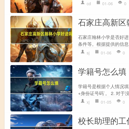
cd
01-06
0
石家庄高新区
石家庄翰林小学是否好进
条件等。根据提供的信息
sj
01-06
0
学籍号怎么填
学籍号是根据个人情况填写
+身份证号码`。 2. 对于
xj
01-05
0
校长助理的工