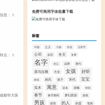
免费可商用字体批量下载
息： 1.
标签
中国
之义
作业
元宵节
习俗
公司
冬天
点： 1.
农历
冬季
名字
品牌
唐代
含义
女孩
好听
喜马拉雅
大全
宝宝
姓氏
宋代
孩子
姓名
寓意
实木
攻略
店名
时间
春节
 成都华大医
梦幻西游
游戏
春节期间
男孩
的人
的是
疫情
笔画