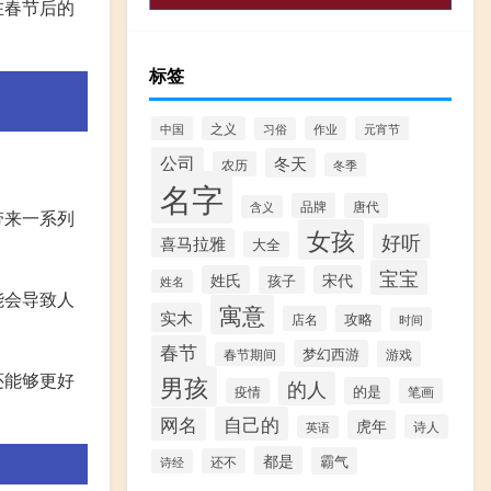
在春节后的
标签
中国
之义
作业
元宵节
习俗
公司
冬天
农历
冬季
名字
品牌
唐代
含义
带来一系列
女孩
好听
喜马拉雅
大全
宝宝
姓氏
宋代
孩子
姓名
能会导致人
寓意
实木
攻略
店名
时间
春节
梦幻西游
游戏
春节期间
还能够更好
男孩
的人
的是
疫情
笔画
自己的
网名
虎年
诗人
英语
都是
霸气
还不
诗经