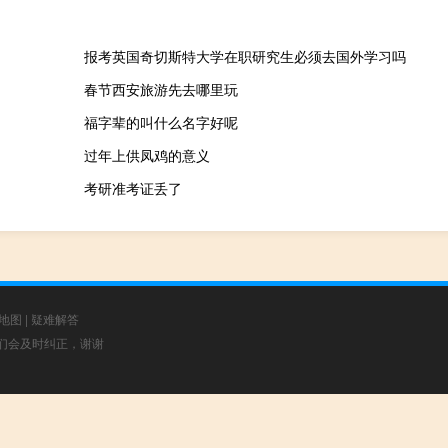
报考英国奇切斯特大学在职研究生必须去国外学习吗
春节西安旅游先去哪里玩
福字辈的叫什么名字好呢
过年上供凤鸡的意义
考研准考证丢了
地图
|
疑难解答
，我们会及时纠正，谢谢