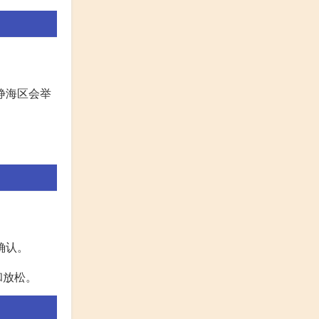
静海区会举
确认。
和放松。