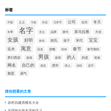
标签
公司
冬天
农历
中国
之义
作业
元宵节
习俗
名字
喜马拉雅
品牌
唐代
大全
冬季
含义
女孩
好听
宝宝
姓氏
宋代
孩子
姓名
寓意
春节
实木
攻略
店名
时间
春节期间
男孩
的人
梦幻西游
的是
游戏
疫情
笔画
自己的
网名
虎年
还不
诗人
诗经
英语
都是
霸气
猜你想看的文章
农村自建房楼名大全
乐琪的女孩名字的含义