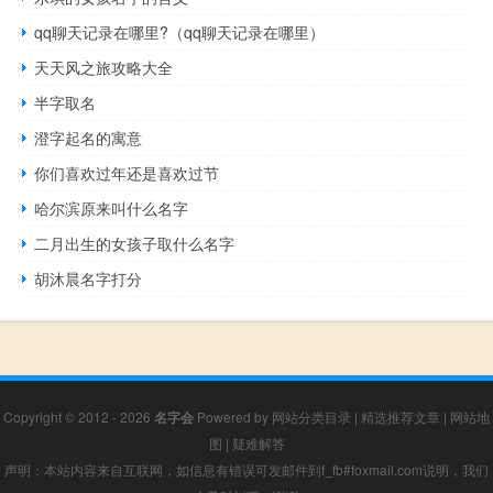
qq聊天记录在哪里?（qq聊天记录在哪里）
天天风之旅攻略大全
半字取名
澄字起名的寓意
你们喜欢过年还是喜欢过节
哈尔滨原来叫什么名字
二月出生的女孩子取什么名字
胡沐晨名字打分
Copyright © 2012 - 2026
名字会
Powered by
网站分类目录
|
精选推荐文章
|
网站地
图
|
疑难解答
声明：本站内容来自互联网，如信息有错误可发邮件到f_fb#foxmail.com说明，我们