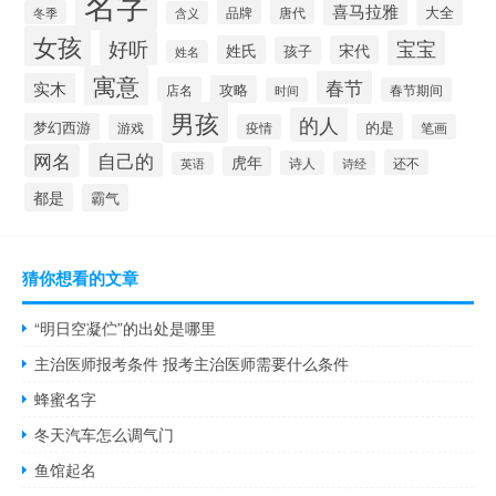
名字
喜马拉雅
品牌
唐代
大全
冬季
含义
女孩
好听
宝宝
姓氏
宋代
孩子
姓名
寓意
春节
实木
攻略
店名
时间
春节期间
男孩
的人
梦幻西游
的是
游戏
疫情
笔画
自己的
网名
虎年
还不
诗人
诗经
英语
都是
霸气
猜你想看的文章
“明日空凝伫”的出处是哪里
主治医师报考条件 报考主治医师需要什么条件
蜂蜜名字
冬天汽车怎么调气门
鱼馆起名