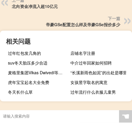
上一篇
北向资金净流入超10亿元
下一篇
帝豪GSe配置怎么样及帝豪GSe报价多少
相关问题
过年红包发几角的
店铺名字注册
suv冬天胎压多少合适
中介过年回家如何招聘
麦格里集团Vikas Dwivedi等策略师：充满焦虑情绪的原油市场应该更加侧重于关注供应增长问题而不是美国通胀率继续推高物价等需求端的前景
“长溪新雨色如泥”的出处是哪里
虎年宝宝起名大全免费
女孩昱字取名的寓意
冬天长什么草
过年流行什么衣服儿童男
☚