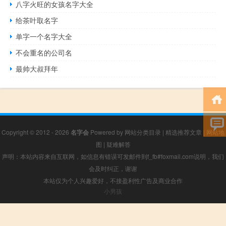
八字火旺的女孩名字大全
给茶叶取名字
单字一个名字大全
不会重名的公司名
最帅大叔拜年
Copyright © 2012 - 2026
名字会
Powered by
网站分类目录
|
精选推荐文章
|
网站地
图
|
疑难解答
声明：本站内容来自互联网，如信息有错误可发邮件到f_fb#foxmail.com说明，我们
会及时纠正，谢谢
本站仅为个人兴趣爱好，不接盈利性广告及商业合作
小男孩