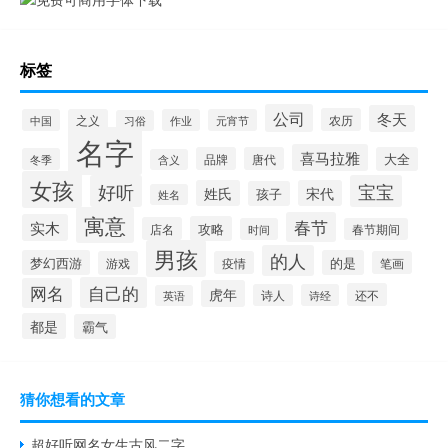
标签
公司
冬天
农历
中国
之义
作业
元宵节
习俗
名字
喜马拉雅
品牌
唐代
大全
冬季
含义
女孩
好听
宝宝
姓氏
宋代
孩子
姓名
寓意
春节
实木
攻略
店名
时间
春节期间
男孩
的人
梦幻西游
的是
游戏
疫情
笔画
自己的
网名
虎年
还不
诗人
诗经
英语
都是
霸气
猜你想看的文章
超好听网名女生古风二字