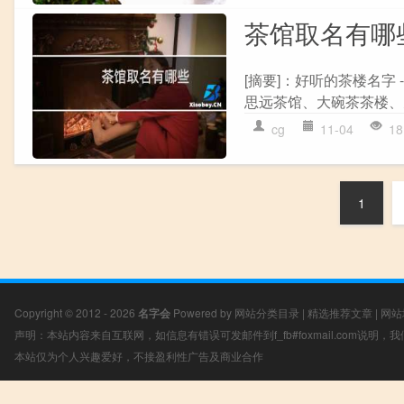
茶馆取名有哪
[摘要]：好听的茶楼名字
思远茶馆、大碗茶茶楼、
cg
11-04
18
1
Copyright © 2012 - 2026
名字会
Powered by
网站分类目录
|
精选推荐文章
|
网站
声明：本站内容来自互联网，如信息有错误可发邮件到f_fb#foxmail.com说明
本站仅为个人兴趣爱好，不接盈利性广告及商业合作