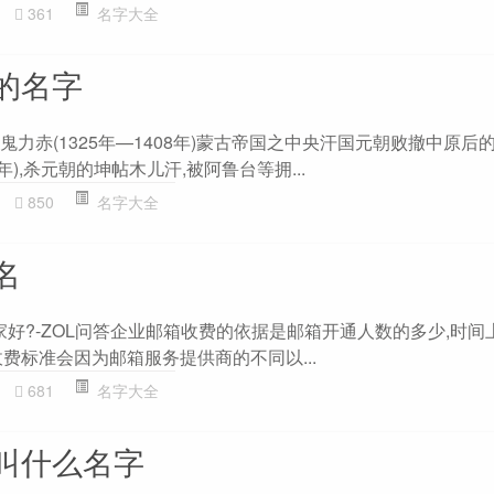
361
名字大全
的名字
鬼力赤(1325年—1408年)蒙古帝国之中央汗国元朝败撤中原后的
年),杀元朝的坤帖木儿汗,被阿鲁台等拥...
850
名字大全
名
家好?-ZOL问答企业邮箱收费的依据是邮箱开通人数的多少,时间
费标准会因为邮箱服务提供商的不同以...
681
名字大全
叫什么名字