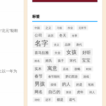
标签
中国
之义
作业
元宵节
习俗
“北元”鞑靼
公司
冬天
农历
冬季
名字
品牌
唐代
含义
女孩
好听
喜马拉雅
大全
宝宝
姓氏
宋代
孩子
姓名
寓意
实木
攻略
店名
时间
上以一年为
春节
梦幻西游
游戏
春节期间
男孩
的人
的是
疫情
笔画
自己的
网名
虎年
诗人
英语
都是
霸气
还不
诗经