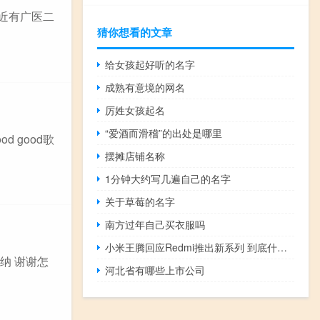
附近有广医二
猜你想看的文章
给女孩起好听的名字
成熟有意境的网名
厉姓女孩起名
“爱酒而滑稽”的出处是哪里
d good歌
摆摊店铺名称
1分钟大约写几遍自己的名字
关于草莓的名字
南方过年自己买衣服吗
小米王腾回应Redmi推出新系列 到底什么情况嘞
纳 谢谢怎
河北省有哪些上市公司