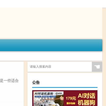
☚
是一些适合
公告