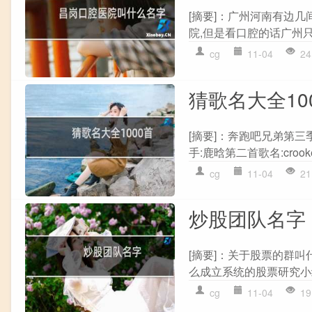
[摘要]：广州河南有边几
院,但是看口腔的话广州只
cg
11-04
24
猜歌名大全10
[摘要]：奔跑吧兄弟第三季 
手:鹿晗第二首歌名:crooke
cg
11-04
21
炒股团队名字
[摘要]：关于股票的群叫
么成立系统的股票研究小组
cg
11-04
19