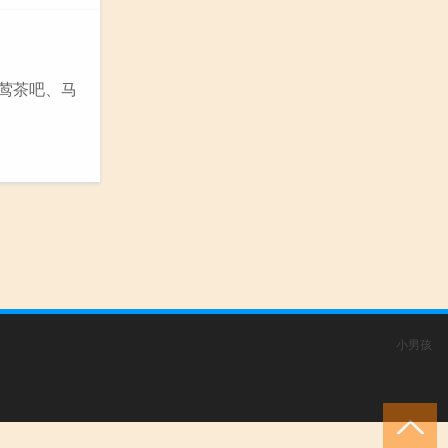
柳莺茶吧、马
小男孩