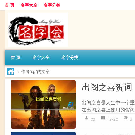
首 页
名字大全
名字分类
首 页
名字大全
名字分类
>
作者“cg”的文章
出阁之喜贺词
出阁之喜是人生中一个重
在出阁之喜上使用的贺词
cg
12-25
0