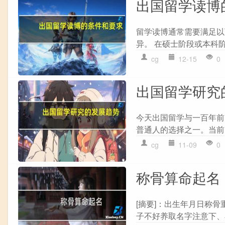
出国留学读博
留学读博通常需要满足以下
异。 在硕士阶段或本科阶
cg
12-15
0
出国留学研究
今天出国留学与一百年前
普通人的选择之一。当前
cg
11-09
0
称骨算命起名
[摘要]：出生年月日称骨重
子不好养取名字注意下、