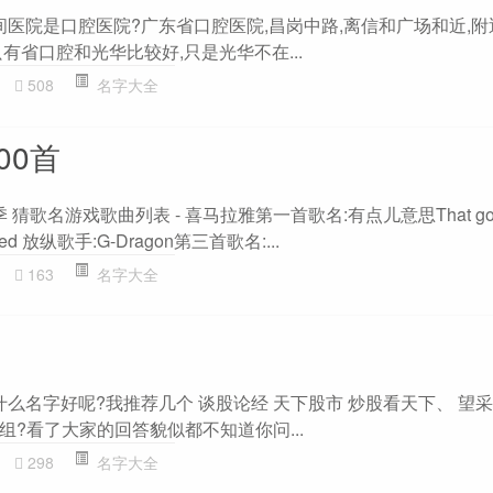
间医院是口腔医院?广东省口腔医院,昌岗中路,离信和广场和近,
有省口腔和光华比较好,只是光华不在...
508
名字大全
00首
猜歌名游戏歌曲列表 - 喜马拉雅第一首歌名:有点儿意思That goo
d 放纵歌手:G-Dragon第三首歌名:...
163
名字大全
什么名字好呢?我推荐几个 谈股论经 天下股市 炒股看天下、 望采
?看了大家的回答貌似都不知道你问...
298
名字大全