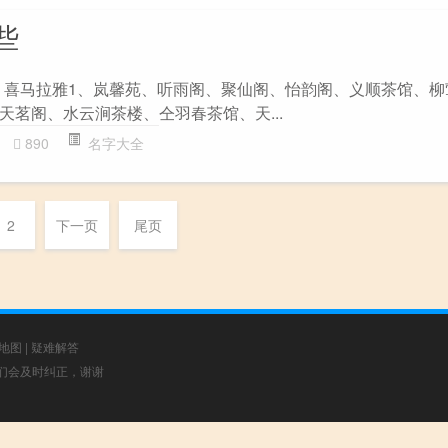
些
 - 喜马拉雅1、岚馨苑、听雨阁、聚仙阁、怡韵阁、义顺茶馆、
天茗阁、水云涧茶楼、仝羽春茶馆、天...
890
名字大全
2
下一页
尾页
地图
|
疑难解答
，我们会及时纠正，谢谢