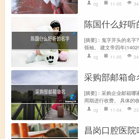
cg
11-05
34
陈国什么好听
[摘要]：鬼字开头的名字?
领袖。 建文帝四年(1402
cg
11-05
34
采购部邮箱命
[摘要]：采购企业邮箱哪
周期进行收费。 具体的收
cg
11-04
23
昌岗口腔医院