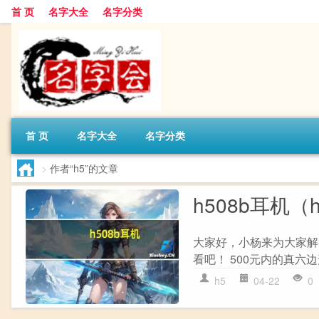
首 页
名字大全
名字分类
首 页
名字大全
名字分类
>
作者“h5”的文章
h508b耳机（
大家好，小杨来为大家解答
看吧！ 500元内的真六边形战
h5
04-22
0