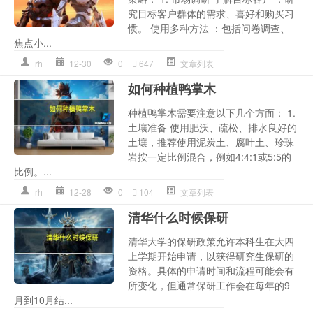
究目标客户群体的需求、喜好和购买习
惯。 使用多种方法 ：包括问卷调查、
焦点小...
rh
12-30
0
647
文章列表
如何种植鸭掌木
种植鸭掌木需要注意以下几个方面： 1.
土壤准备 使用肥沃、疏松、排水良好的
土壤，推荐使用泥炭土、腐叶土、珍珠
岩按一定比例混合，例如4:4:1或5:5的
比例。...
rh
12-28
0
104
文章列表
清华什么时候保研
清华大学的保研政策允许本科生在大四
上学期开始申请，以获得研究生保研的
资格。具体的申请时间和流程可能会有
所变化，但通常保研工作会在每年的9
月到10月结...