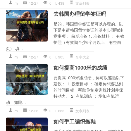
rh
12-27
0
438
文章列表
去韩国办理留学签证吗
是的，韩国留学签证是可以办理的。以
下是申请韩国留学签证的基本步骤和注
意事项： 前期准备 1. 准备材料 ： 有效
护照（有效期至少6个月以上，有空白
页） 填...
rh
12-27
0
905
名字大全
如何提高1000米的成绩
要提高1000米跑成绩，你可以遵循以下
建议： 1. 设定目标 ： 确定你想要达到
的时间目标，帮助你制定训练计划并保
持动力。 2. 有氧训练 ： 增加有氧运
动，如跑...
rh
12-26
0
683
文章列表
如何手工编织拖鞋