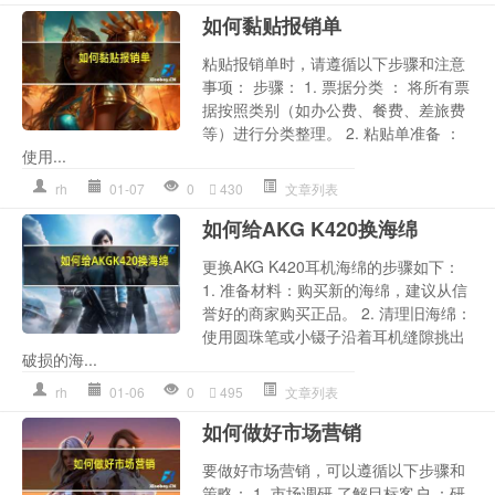
如何黏贴报销单
粘贴报销单时，请遵循以下步骤和注意
事项： 步骤： 1. 票据分类 ： 将所有票
据按照类别（如办公费、餐费、差旅费
等）进行分类整理。 2. 粘贴单准备 ：
使用...
rh
01-07
0
430
文章列表
如何给AKG K420换海绵
更换AKG K420耳机海绵的步骤如下：
1. 准备材料：购买新的海绵，建议从信
誉好的商家购买正品。 2. 清理旧海绵：
使用圆珠笔或小镊子沿着耳机缝隙挑出
破损的海...
rh
01-06
0
495
文章列表
如何做好市场营销
要做好市场营销，可以遵循以下步骤和
策略： 1. 市场调研 了解目标客户 ：研