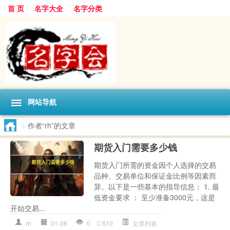
首 页
名字大全
名字分类
网站导航
>
作者“rh”的文章
期货入门需要多少钱
期货入门所需的资金因个人选择的交易
品种、交易单位和保证金比例等因素而
异。以下是一些基本的指导信息： 1. 最
低资金要求 ： 至少准备3000元，这是
开始交易...
rh
01-08
0
610
文章列表