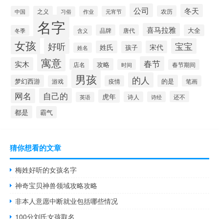
公司
冬天
农历
中国
之义
作业
元宵节
习俗
名字
喜马拉雅
品牌
唐代
大全
冬季
含义
女孩
好听
宝宝
姓氏
宋代
孩子
姓名
寓意
春节
实木
攻略
店名
时间
春节期间
男孩
的人
梦幻西游
的是
游戏
疫情
笔画
自己的
网名
虎年
还不
诗人
诗经
英语
都是
霸气
猜你想看的文章
梅姓好听的女孩名字
神奇宝贝神兽领域攻略攻略
非本人意愿中断就业包括哪些情况
100分刘氏女孩取名