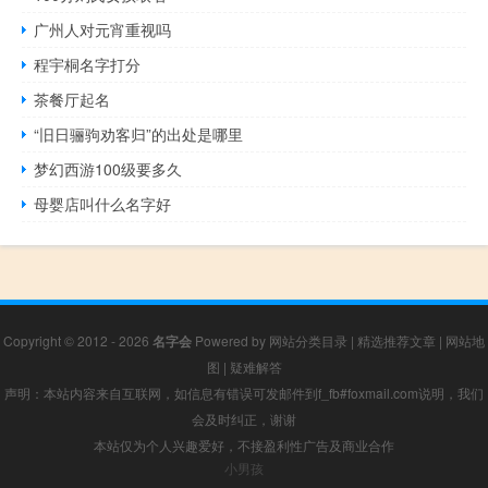
广州人对元宵重视吗
程宇桐名字打分
茶餐厅起名
“旧日骊驹劝客归”的出处是哪里
梦幻西游100级要多久
母婴店叫什么名字好
Copyright © 2012 - 2026
名字会
Powered by
网站分类目录
|
精选推荐文章
|
网站地
图
|
疑难解答
声明：本站内容来自互联网，如信息有错误可发邮件到f_fb#foxmail.com说明，我们
会及时纠正，谢谢
本站仅为个人兴趣爱好，不接盈利性广告及商业合作
小男孩