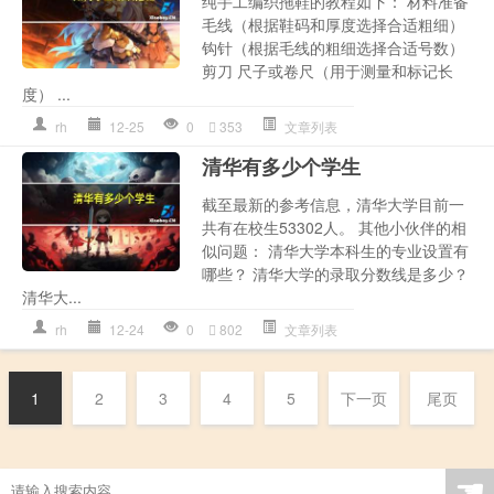
纯手工编织拖鞋的教程如下： 材料准备
毛线（根据鞋码和厚度选择合适粗细）
钩针（根据毛线的粗细选择合适号数）
剪刀 尺子或卷尺（用于测量和标记长
度） ...
rh
12-25
0
353
文章列表
清华有多少个学生
截至最新的参考信息，清华大学目前一
共有在校生53302人。 其他小伙伴的相
似问题： 清华大学本科生的专业设置有
哪些？ 清华大学的录取分数线是多少？
清华大...
rh
12-24
0
802
文章列表
1
2
3
4
5
下一页
尾页
☚