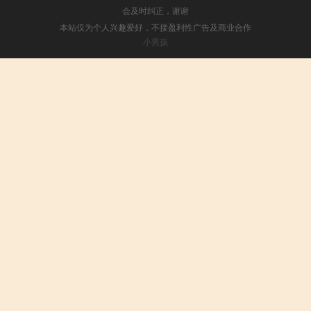
会及时纠正，谢谢
本站仅为个人兴趣爱好，不接盈利性广告及商业合作
小男孩