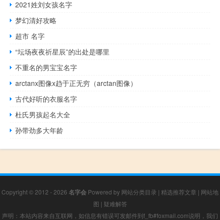
2021姓刘女孩名字
梦幻清好攻略
超市 名字
“坛场夜夜祈星辰”的出处是哪里
不重名的男宝宝名字
arctanx图像x趋于正无穷（arctan图像）
古代好听的衣服名字
杜氏男孩起名大全
孙带劲多大年龄
Copyright © 2012 - 2026
名字会
Powered by
网站分类目录
|
精选推荐文章
|
网站地
图
|
疑难解答
声明：本站内容来自互联网，如信息有错误可发邮件到f_fb#foxmail.com说明，我们