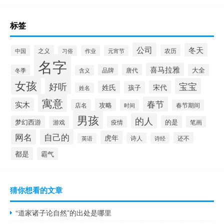
标签
公司
冬天
农历
中国
之义
作业
元宵节
习俗
名字
喜马拉雅
品牌
唐代
大全
冬季
含义
女孩
好听
宝宝
姓氏
宋代
孩子
姓名
寓意
春节
实木
攻略
店名
时间
春节期间
男孩
的人
梦幻西游
的是
游戏
疫情
笔画
自己的
网名
虎年
还不
诗人
诗经
英语
都是
霸气
猜你想看的文章
“道家诸子论自然”的出处是哪里