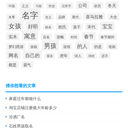
公司
冬天
农历
中国
之义
作业
元宵节
习俗
名字
喜马拉雅
品牌
唐代
大全
冬季
含义
女孩
好听
宝宝
姓氏
宋代
孩子
姓名
寓意
春节
实木
攻略
店名
时间
春节期间
男孩
的人
梦幻西游
的是
游戏
疫情
笔画
自己的
网名
虎年
还不
诗人
诗经
英语
都是
霸气
猜你想看的文章
家庭过年都做什么
淘宝店铺注册最大年龄多少
汾酒厂名
石姓男孩取名