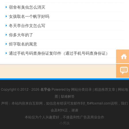
宿舍有臭虫怎么消灭
女孩取名一个帆字好吗
冬天亭台作文怎么写
你多大年的了
炬字取名的寓意
通过手机号码查身份证复印件（通过手机号码查身份证）
Copyright © 2012 - 2026
名字会
Powered by
网站分类目录
|
精选推荐文章
|
网站地
图
|
疑难解答
声明：本站内容来自互联网，如信息有错误可发邮件到f_fb#foxmail.com说明，我们
会及时纠正，谢谢
本站仅为个人兴趣爱好，不接盈利性广告及商业合作
小男孩