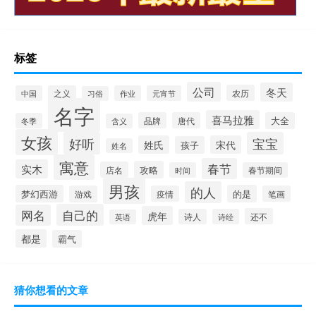
标签
公司
冬天
农历
中国
之义
作业
元宵节
习俗
名字
喜马拉雅
品牌
唐代
大全
冬季
含义
女孩
好听
宝宝
姓氏
宋代
孩子
姓名
寓意
春节
实木
攻略
店名
时间
春节期间
男孩
的人
梦幻西游
的是
游戏
疫情
笔画
自己的
网名
虎年
还不
诗人
诗经
英语
都是
霸气
猜你想看的文章