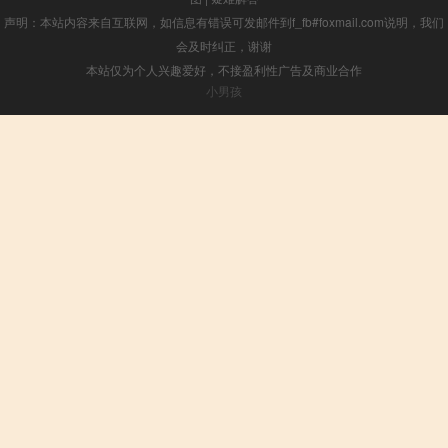
声明：本站内容来自互联网，如信息有错误可发邮件到f_fb#foxmail.com说明，我们
会及时纠正，谢谢
本站仅为个人兴趣爱好，不接盈利性广告及商业合作
小男孩