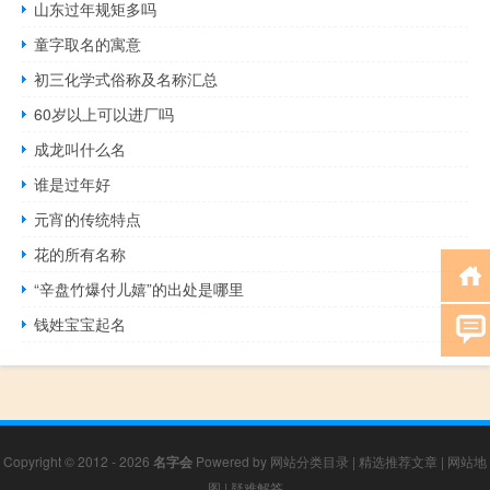
山东过年规矩多吗
童字取名的寓意
初三化学式俗称及名称汇总
60岁以上可以进厂吗
成龙叫什么名
谁是过年好
元宵的传统特点
花的所有名称
“辛盘竹爆付儿嬉”的出处是哪里
钱姓宝宝起名
Copyright © 2012 - 2026
名字会
Powered by
网站分类目录
|
精选推荐文章
|
网站地
图
|
疑难解答