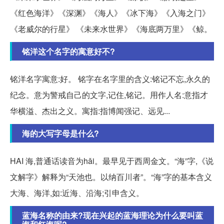
《红色海洋》《深渊》《海人》《冰下海》《入海之门》
《老威尔的行星》 《未来水世界》《海底两万里》《鲸。
铭洋这个名字的寓意好不?
铭洋名字寓意:好。 铭字在名字里的含义:铭记不忘,永久的
纪念。意为警戒自己的文字,记住,铭记。用作人名:意指才
华横溢、杰出之义。寓指:指博闻强记、远见...
海的大写字母是什么?
HAI 海,普通话读音为hǎi。最早见于西周金文。“海”字,《说
文解字》解释为“天池也。以纳百川者”。“海”字的基本含义
大海、海洋,如:近海、沿海;引申含义。
蓝海名称的由来?现在兴起的蓝海理论为什么要叫蓝