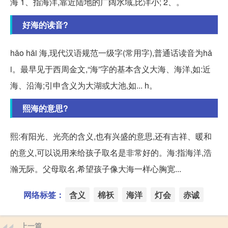
海 1、指海洋,靠近陆地的广阔水域,比洋小; 2、。
好海的读音?
hǎo hǎi 海,现代汉语规范一级字(常用字),普通话读音为hǎ
i。最早见于西周金文,“海”字的基本含义大海、海洋,如:近
海、沿海;引申含义为大湖或大池,如... h。
熙海的意思?
熙:有阳光、光亮的含义,也有兴盛的意思,还有吉祥、暖和
的意义,可以说用来给孩子取名是非常好的。海:指海洋,浩
瀚无际。父母取名,希望孩子像大海一样心胸宽...
网络标签：
含义
棉袄
海洋
灯会
赤诚
上一篇