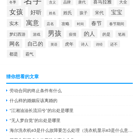
喜马拉雅
品牌
唐代
大全
冬季
含义
女孩
好听
宝宝
姓氏
宋代
孩子
姓名
寓意
春节
实木
攻略
店名
时间
春节期间
男孩
的人
梦幻西游
的是
游戏
疫情
笔画
自己的
网名
虎年
还不
诗人
诗经
英语
都是
霸气
猜你想看的文章
劳动合同的终止条件有什么
什么样的婚姻应该离婚的
“江湘油油长流汩兮”的出处是哪里
“无人梦自觉”的出处是哪里
海尔洗衣机e3是什么故障要怎么处理（洗衣机显示e3是什么意思）