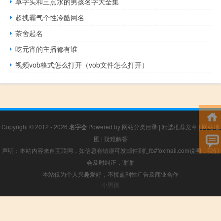
草字头和三点水的男孩名字大全集
超拽霸气个性冷酷网名
茶舍起名
吃元宵的主播都有谁
视频vob格式怎么打开（vob文件怎么打开）
Copyright © 2012 - 2026
名字会
Powered by
网站分类目录
|
精选推荐文章
|
网站地
图
|
疑难解答
声明：本站内容来自互联网，如信息有错误可发邮件到f_fb#foxmail.com说明，我们
会及时纠正，谢谢
本站仅为个人兴趣爱好，不接盈利性广告及商业合作
小男孩