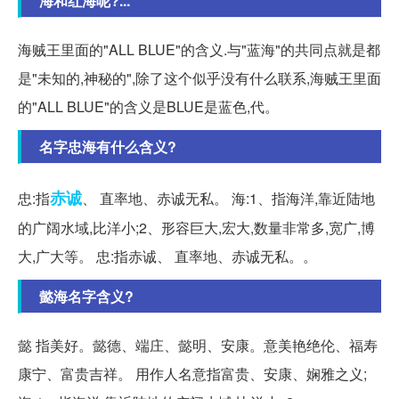
海和红海呢?...
海贼王里面的"ALL BLUE"的含义.与"蓝海"的共同点就是都
是"未知的,神秘的",除了这个似乎没有什么联系,海贼王里面
的"ALL BLUE"的含义是BLUE是蓝色,代。
名字忠海有什么含义?
赤诚
忠:指
、 直率地、赤诚无私。 海:1、指海洋,靠近陆地
的广阔水域,比洋小;2、形容巨大,宏大,数量非常多,宽广,博
大,广大等。 忠:指赤诚、 直率地、赤诚无私。。
懿海名字含义?
懿 指美好。懿德、端庄、懿明、安康。意美艳绝伦、福寿
康宁、富贵吉祥。 用作人名意指富贵、安康、娴雅之义;