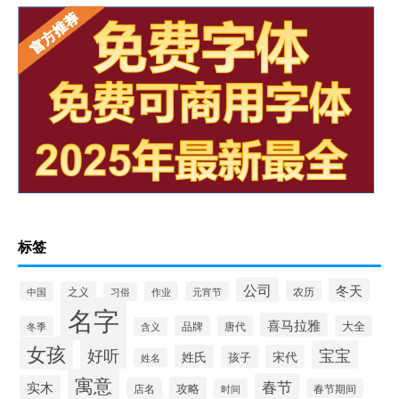
标签
公司
冬天
农历
中国
之义
作业
元宵节
习俗
名字
喜马拉雅
品牌
唐代
大全
冬季
含义
女孩
好听
宝宝
姓氏
宋代
孩子
姓名
寓意
春节
实木
攻略
店名
时间
春节期间