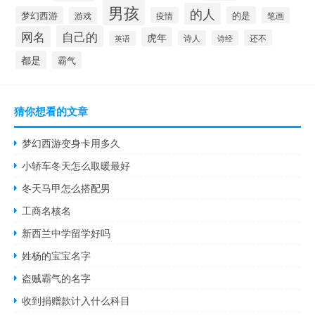
男孩
的人
梦幻西游
的是
游戏
疫情
笔画
自己的
网名
虎年
还不
诗人
诗经
英语
都是
霸气
猜你想看的文章
梦幻西游变身卡用多久
小轿车冬天怎么取暖最好
冬天马甲怎么搭配男
工商名核名
新西兰中学留学好吗
姓杨的宝宝名字
盗贼霸气的名字
收到捐赠款计入什么科目