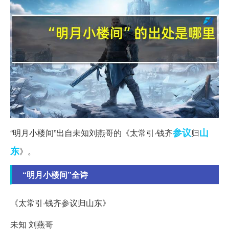
参议
山
“明月小楼间”出自未知刘燕哥的《太常引·钱齐
归
东
》。
“明月小楼间”全诗
《太常引·钱齐参议归山东》
未知 刘燕哥