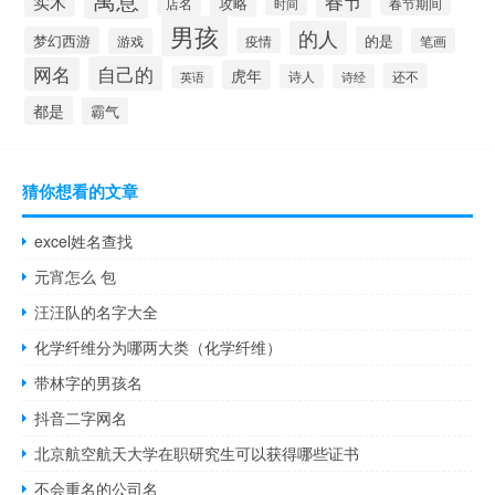
春节
实木
攻略
店名
时间
春节期间
男孩
的人
梦幻西游
的是
游戏
疫情
笔画
自己的
网名
虎年
还不
诗人
诗经
英语
都是
霸气
猜你想看的文章
excel姓名查找
元宵怎么 包
汪汪队的名字大全
化学纤维分为哪两大类（化学纤维）
带林字的男孩名
抖音二字网名
北京航空航天大学在职研究生可以获得哪些证书
不会重名的公司名