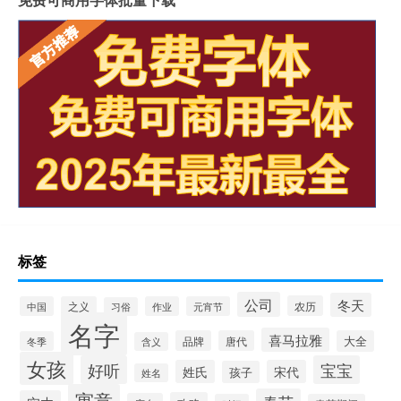
标签
公司
冬天
农历
中国
之义
作业
元宵节
习俗
名字
喜马拉雅
品牌
唐代
大全
冬季
含义
女孩
好听
宝宝
姓氏
宋代
孩子
姓名
寓意