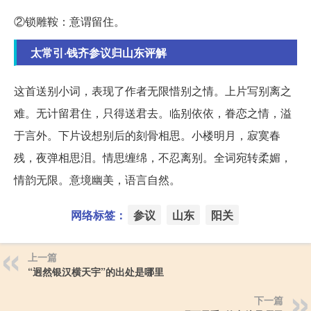
②锁雕鞍：意谓留住。
太常引·钱齐参议归山东评解
这首送别小词，表现了作者无限惜别之情。上片写别离之
难。无计留君住，只得送君去。临别依依，眷恋之情，溢
于言外。下片设想别后的刻骨相思。小楼明月，寂寞春
残，夜弹相思泪。情思缠绵，不忍离别。全词宛转柔媚，
情韵无限。意境幽美，语言自然。
网络标签：
参议
山东
阳关
上一篇
“迥然银汉横天宇”的出处是哪里
下一篇