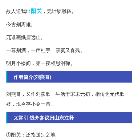
阳关
故人送我出
，无计锁雕鞍。
今古别离难。
兀谁画娥眉远山。
一尊别酒，一声杜宇，寂寞又春残。
明月小楼间，第一夜相思泪弹。
作者简介(刘燕哥)
刘燕哥，又作刘燕歌，生活于宋末元初，相传为元代歌
妓，现今存小令一首。
太常引·钱齐参议归山东注释
①阳关：泛指送别之地。