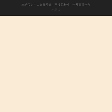
本站仅为个人兴趣爱好，不接盈利性广告及商业合作
小男孩