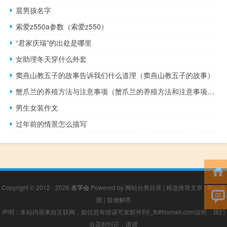
晨男孩名字
索爱z550a参数（索爱z550）
“君家庆瑞”的出处是哪里
女助理冬天穿什么外套
窦燕山教五子的故事告诉我们什么道理（窦燕山教五子的故事）
蟹爪兰的养殖方法与注意事项（蟹爪兰的养殖方法和注意事项有哪些）
男生女装作文
过年前的情景怎么描写
Copyright © 2012 - 2026
名字会
Powered by
网站分类目录
|
精选推荐文章
|
网站地
图
|
疑难解答
声明：本站内容来自互联网，如信息有错误可发邮件到f_fb#foxmail.com说明，我们
会及时纠正，谢谢