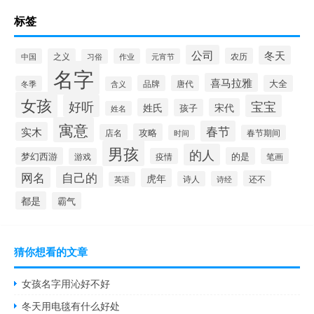
标签
公司
冬天
农历
中国
之义
作业
元宵节
习俗
名字
喜马拉雅
品牌
唐代
大全
冬季
含义
女孩
好听
宝宝
姓氏
宋代
孩子
姓名
寓意
春节
实木
攻略
店名
时间
春节期间
男孩
的人
梦幻西游
的是
游戏
疫情
笔画
自己的
网名
虎年
还不
诗人
诗经
英语
都是
霸气
猜你想看的文章
女孩名字用沁好不好
冬天用电毯有什么好处