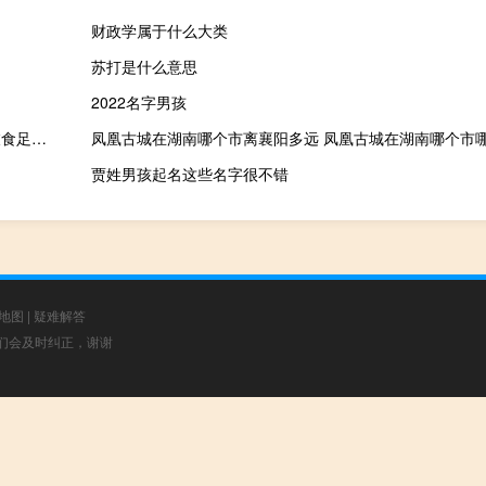
财政学属于什么大类
苏打是什么意思
2022名字男孩
仓廪实而知礼节衣食足而知荣辱这句话反映了（仓廪实而知礼节衣食足而知荣辱）
凤凰古城在湖南哪个市离襄阳多远 凤凰古城在湖南哪个市
贾姓男孩起名这些名字很不错
地图
|
疑难解答
，我们会及时纠正，谢谢