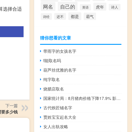
自己的
网名
虎年
诗人
英语
算选择合适
都是
霸气
还不
诗经
猜你想看的文章
带雨字的女孩名字
f能取名吗
葫芦丝优雅的名字
纯字取名
烧腊店取名
国家统计局：8月猪肉价格下降17.9% 影响CPI下降约0.28个百分点
下一篇
古代铁匠铺名字
需要多少钱
贾姓宝宝起名大全
女人出轨攻略