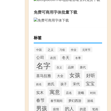
免费可商用字体批量下载
标签
中国
之义
作业
元宵节
习俗
公司
冬天
农历
冬季
名字
品牌
唐代
含义
女孩
好听
喜马拉雅
大全
宝宝
姓氏
宋代
孩子
姓名
寓意
实木
攻略
店名
时间
春节
梦幻西游
游戏
春节期间
男孩
的人
的是
疫情
笔画