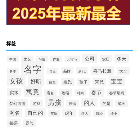
标签
公司
冬天
农历
中国
之义
作业
元宵节
习俗
名字
喜马拉雅
品牌
唐代
大全
冬季
含义
女孩
好听
宝宝
姓氏
宋代
孩子
姓名
寓意
春节
实木
攻略
店名
时间
春节期间
男孩
的人
梦幻西游
的是
游戏
疫情
笔画
自己的
网名
虎年
还不
诗人
诗经
英语
都是
霸气