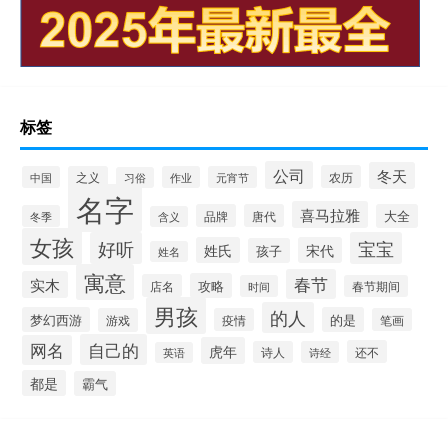
标签
公司
冬天
农历
中国
之义
作业
元宵节
习俗
名字
喜马拉雅
品牌
唐代
大全
冬季
含义
女孩
好听
宝宝
姓氏
宋代
孩子
姓名
寓意
春节
实木
攻略
店名
时间
春节期间
男孩
的人
梦幻西游
的是
游戏
疫情
笔画
自己的
网名
虎年
还不
诗人
诗经
英语
都是
霸气