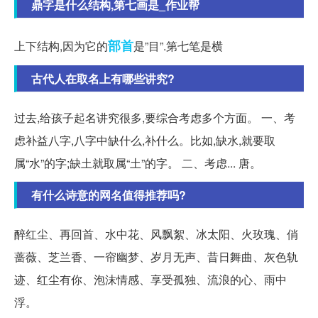
鼎字是什么结构,第七画是_作业帮
部首
上下结构,因为它的
是”目”.第七笔是横
古代人在取名上有哪些讲究?
过去,给孩子起名讲究很多,要综合考虑多个方面。 一、考
虑补益八字,八字中缺什么,补什么。比如,缺水,就要取
属“水”的字;缺土就取属“土”的字。 二、考虑... 唐。
有什么诗意的网名值得推荐吗?
醉红尘、再回首、水中花、风飘絮、冰太阳、火玫瑰、俏
蔷薇、芝兰香、一帘幽梦、岁月无声、昔日舞曲、灰色轨
迹、红尘有你、泡沫情感、享受孤独、流浪的心、雨中
浮。