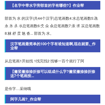
【名字中带水字旁部首的字有哪些?】作业帮
部首为 水 的汉字(共44个汉字)总笔画数4:水总笔画数5:氹
永 氷 氶 氺总笔画数6:氼 氽 汆总笔画数7:汞 求 汖总笔画数
8:沝 沀 汬 沊 沓... 部首为 水。
汉字笔画最简单的100个字有谁知道啊,现在就要,_作
业帮
从总笔画1开始找 1找完找2 找够一百个就行了阿
【撇竖撇捺捺折捺可以组成什么字?撇竖撇捺捺折捺
这7个笔画按...
是伶字…采纳哦
阿字几画?_作业帮