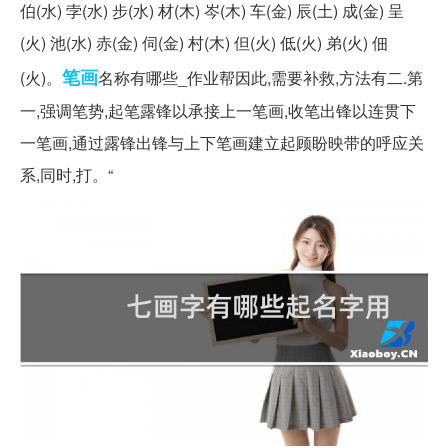
伯(水) 孛(水) 步(水) 材(木) 岑(木) 车(金) 辰(土) 成(金) 呈
(火) 池(水) 赤(金) 伺(金) 村(木) 但(火) 低(火) 弟(火) 佃
笔画
(火)。
名称有哪些_作业帮因此,需要补救,方法有二.第
一,强调笔势,起笔露锋以承接上一笔画,收笔出锋以连贯下
一笔画,通过露锋出锋与上下笔画建立起顾盼映带的呼应关
系,同时,打。“