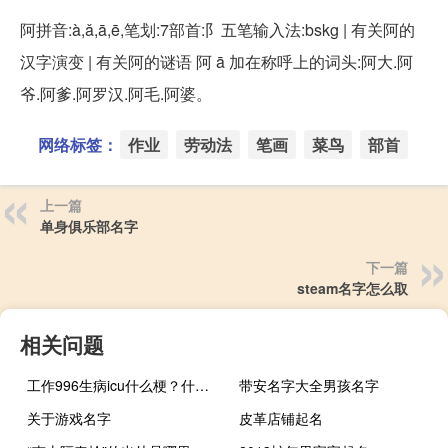
阿拼音:à,ǎ,ā,ē,笔划:7部首:阝五笔输入法:bskg | 有关阿的
汉字演变 | 有关阿的谜语 阿 ā 加在称呼上的词头:阿大.阿
爷.阿爹.阿罗汉.阿毛.阿婆。
网络标签：
作业
劳动法
笔画
菜鸟
部首
上一篇
单身俱乐部名字
下一篇
steam名字怎么取
相关问题
工作996生病icu什么梗？什么梗
带安名字大全男孩名字
关于游戏名字
皮革店铺起名