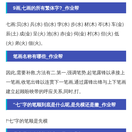
9画,七画的所有繁体字?_作业帮
七画:贝(水) 兵(水) 伯(水) 孛(水) 步(水) 材(木) 岑(木) 车(金)
辰(土) 成(金) 呈(火) 池(水) 赤(金) 伺(金) 村(木) 但(火) 低
(火) 弟(火) 佃(火)。
笔画名称有哪些_作业帮
因此,需要补救,方法有二.第一,强调笔势,起笔露锋以承接上
一笔画,收笔出锋以连贯下一笔画,通过露锋出锋与上下笔画
建立起顾盼映带的呼应关系,同时,打。
“七”字的笔顺到底是什么呢,是先横还是撇_作业帮
!“七”字的笔顺是先横