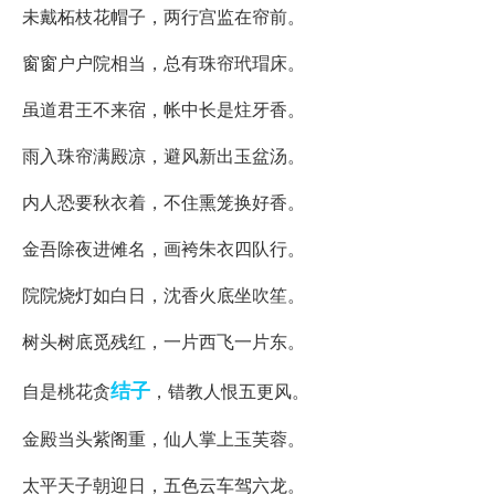
未戴柘枝花帽子，两行宫监在帘前。
窗窗户户院相当，总有珠帘玳瑁床。
虽道君王不来宿，帐中长是炷牙香。
雨入珠帘满殿凉，避风新出玉盆汤。
内人恐要秋衣着，不住熏笼换好香。
金吾除夜进傩名，画袴朱衣四队行。
院院烧灯如白日，沈香火底坐吹笙。
树头树底觅残红，一片西飞一片东。
结子
自是桃花贪
，错教人恨五更风。
金殿当头紫阁重，仙人掌上玉芙蓉。
太平天子朝迎日，五色云车驾六龙。