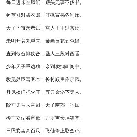
每日进来金凤纸，殿头无事不多书。
延英引对碧衣郎，江砚宣毫各别床。
天子下帘亲考试，宫人手里过茶汤。
未明开著九重关，金画黄龙五色幡。
直到银台排仗合，圣人三殿对西番。
少年天子重边功，亲到凌烟画阁中。
教觅勋臣写图本，长将殿里作屏风。
丹凤楼门把火开，五云金辂下天来。
阶前走马人宣尉，天子南郊一宿回。
楼前立仗看宣赦，万岁声长拜舞齐。
日照彩盘高百尺，飞仙争上取金鸡。