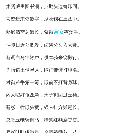
集贤殿里图书满，点勘头边御印同。
真迹进来依数字，别收锁在玉函中。
宫女
秘殿清斋刻漏长，紫微
夜焚香。
拜陵日近公卿发，卤簿分头入太常。
新调白马怕鞭声，供奉骑来绕殿行。
为报诸王侵早入，隔门催进打球名。
对御难争第一筹，殿前不打背身球。
内人唱好龟兹急，天子鞘回过玉楼。
新衫一样殿头黄，银带排方獭尾长。
总把玉鞭骑御马，绿鬃红额麝香香。
罗衫叶叶绣重重，金凤银鹅各一丛。