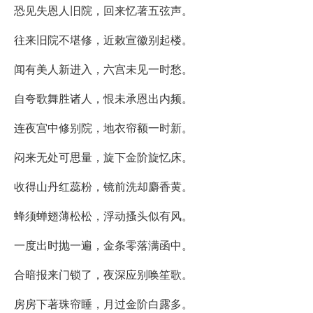
恐见失恩人旧院，回来忆著五弦声。
往来旧院不堪修，近敕宣徽别起楼。
闻有美人新进入，六宫未见一时愁。
自夸歌舞胜诸人，恨未承恩出内频。
连夜宫中修别院，地衣帘额一时新。
闷来无处可思量，旋下金阶旋忆床。
收得山丹红蕊粉，镜前洗却麝香黄。
蜂须蝉翅薄松松，浮动搔头似有风。
一度出时抛一遍，金条零落满函中。
合暗报来门锁了，夜深应别唤笙歌。
房房下著珠帘睡，月过金阶白露多。