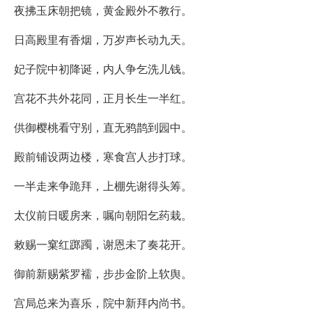
夜拂玉床朝把镜，黄金殿外不教行。
日高殿里有香烟，万岁声长动九天。
妃子院中初降诞，内人争乞洗儿钱。
宫花不共外花同，正月长生一半红。
供御樱桃看守别，直无鸦鹊到园中。
殿前铺设两边楼，寒食宫人步打球。
一半走来争跪拜，上棚先谢得头筹。
太仪前日暖房来，嘱向朝阳乞药栽。
敕赐一窠红踯躅，谢恩未了奏花开。
御前新赐紫罗襦，步步金阶上软舆。
宫局总来为喜乐，院中新拜内尚书。