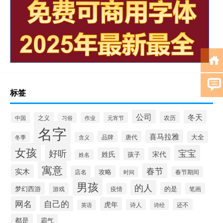
标签
公司
冬天
农历
中国
之义
作业
元宵节
习俗
名字
喜马拉雅
品牌
唐代
大全
冬季
含义
女孩
好听
宝宝
姓氏
宋代
孩子
姓名
寓意
春节
实木
攻略
店名
时间
春节期间
男孩
的人
梦幻西游
的是
游戏
疫情
笔画
自己的
网名
虎年
还不
诗人
诗经
英语
都是
霸气