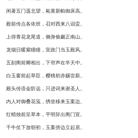
闲著五门遥北望，柘黄新帕御床高。
殿前传点各依班，召对西来八诏蛮。
上得青花龙尾道，侧身偷觑正南山。
龙烟日暖紫瞳瞳，宣政门当玉殿风。
五刻阁前卿相出，下帘声在半天中。
白玉窗前起草臣，樱桃初赤赐尝新。
殿头传语金阶远，只进词来谢圣人。
内人对御叠花笺，绣坐移来玉案边。
红蜡烛前呈草本，平明舁出阁门宣。
千牛仗下放朝初，玉案傍边立起居。