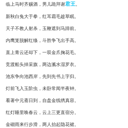
君王
临上马时齐赐酒，男儿跪拜谢
。
新秋白兔大于拳，红耳霜毛趁草眠。
天子不教人射杀，玉鞭遮到马蹄前。
内鹰笼脱解红绦，斗胜争飞出手高。
直上青云还却下，一双金爪掬花毛。
竞渡船头掉采旗，两边溅水湿罗衣。
池东争向池西岸，先到先书上字归。
灯前飞入玉阶虫，未卧常闻半夜钟。
看著中元斋日到，自盘金线绣真容。
红灯睡里唤春云，云上三更直宿分。
金砌雨来行步滑，两人抬起隐花裙。