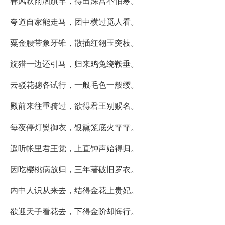
春风吹雨洒旗竿，得出深宫不怕寒。
夸道自家能走马，团中横过觅人看。
粟金腰带象牙锥，散插红翎玉突枝。
旋猎一边还引马，归来鸡兔绕鞍垂。
云驳花骢各试行，一般毛色一般缨。
殿前来往重骑过，欲得君王别赐名。
每夜停灯熨御衣，银熏笼底火霏霏。
遥听帐里君王觉，上直钟声始得归。
因吃樱桃病放归，三年著破旧罗衣。
内中人识从来去，结得金花上贵妃。
欲迎天子看花去，下得金阶却悔行。