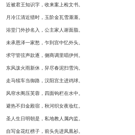
近被君王知识字，收来案上检文书。
月冷江清近猎时，玉阶金瓦雪澌澌。
浴堂门外抄名入，公主家人谢面脂。
未承恩泽一家愁，乍到宫中忆外头。
求守管弦声款逐，侧商调里唱伊州。
东风泼火雨新休，舁尽春泥扫雪沟。
走马犊车当御路，汉阳宫主进鸡球。
风帘水阁压芙蓉，四面钩栏在水中。
避热不归金殿宿，秋河织女夜妆红。
圣人生日明朝是，私地教人属内监。
自写金花红榜子，前头先进凤凰衫。