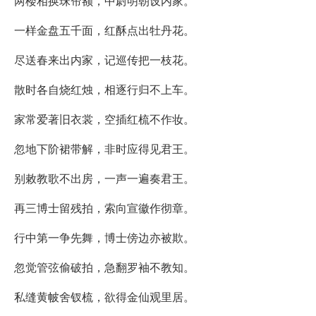
两楼相换珠帘额，中尉明朝设内家。
一样金盘五千面，红酥点出牡丹花。
尽送春来出内家，记巡传把一枝花。
散时各自烧红烛，相逐行归不上车。
家常爱著旧衣裳，空插红梳不作妆。
忽地下阶裙带解，非时应得见君王。
别敕教歌不出房，一声一遍奏君王。
再三博士留残拍，索向宣徽作彻章。
行中第一争先舞，博士傍边亦被欺。
忽觉管弦偷破拍，急翻罗袖不教知。
私缝黄帔舍钗梳，欲得金仙观里居。