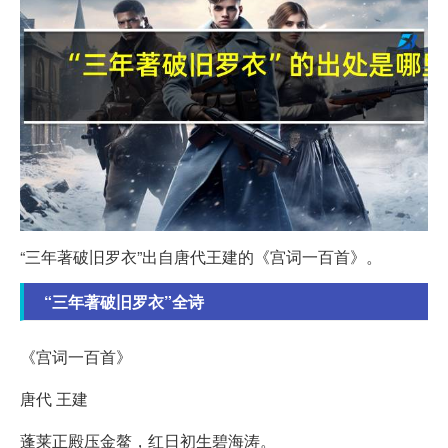
“三年著破旧罗衣”出自唐代王建的《宫词一百首》。
“三年著破旧罗衣”全诗
《宫词一百首》
唐代 王建
蓬莱正殿压金鳌，红日初生碧海涛。