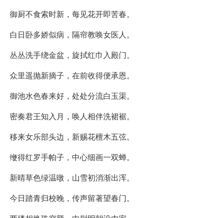
御厨不食索时新，每见花开即苦春。
白日卧多娇似病，隔帘教唤女医人。
丛丛洗手绕金盆，旋拭红巾入殿门。
众里遥抛新摘子，在前收得便承恩。
御池水色春来好，处处分流白玉渠。
密奏君王知入月，唤人相伴洗裙裾。
移来女乐部头边，新赐花檀木五弦。
缏得红罗手帕子，中心细画一双蝉。
新晴草色绿温暾，山雪初消渐出浑。
今日踏青归校晚，传声留著望春门。