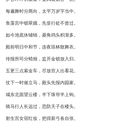
每遍舞时分两向，太平万岁字当中。
鱼藻宫中锁翠娥，先皇行处不曾过。
如今池底休铺锦，菱角鸡头积渐多。
殿前明日中和节，连夜琼林散舞衣。
传报所司分蜡烛，监开金锁放入归。
五更三点索金车，尽放宫人出看花。
仗下一时催立马，殿头先报内园家。
城东北面望云楼，半下珠帘半上钩。
骑马行人长远过，恐防天子在楼头。
射生宫女宿红妆，把得新弓各自张。