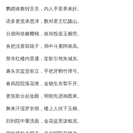
鹦鹉谁教转舌关，内人手里养来奸。
语多更觉承恩泽，数对君王忆陇山。
分朋闲坐赌樱桃，收却投壶玉腕劳。
各把沈香双陆子，局中斗累阿谁高。
禁寺红楼内里通，笙歌引驾夹城东。
裹头宫监堂前立，手把牙鞘竹弹弓。
春风院院落花堆，金锁生衣掣不开。
更筑歌台起妆殿，明朝先进画图来。
舞来汗湿罗衣彻，楼上人扶下玉梯。
归到院中重洗面，金花盆里泼银泥。