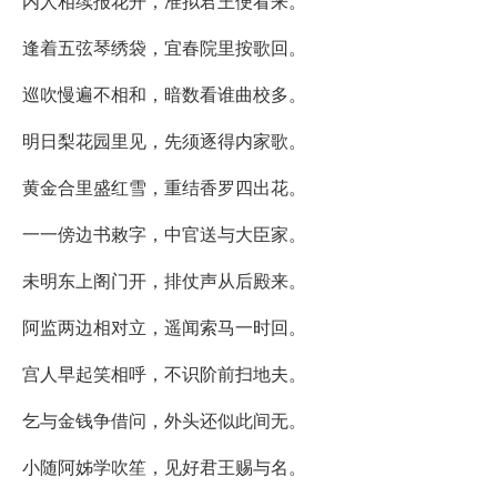
内人相续报花开，准拟君王便看来。
逢着五弦琴绣袋，宜春院里按歌回。
巡吹慢遍不相和，暗数看谁曲校多。
明日梨花园里见，先须逐得内家歌。
黄金合里盛红雪，重结香罗四出花。
一一傍边书敕字，中官送与大臣家。
未明东上阁门开，排仗声从后殿来。
阿监两边相对立，遥闻索马一时回。
宫人早起笑相呼，不识阶前扫地夫。
乞与金钱争借问，外头还似此间无。
小随阿姊学吹笙，见好君王赐与名。