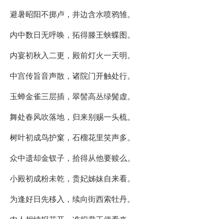
避暑昭阳不掷卢，井边含水喷鸦雏。
内中数日无呼唤，拓得滕王蛱蝶图。
内宴初秋入二更，殿前灯火一天明。
中宫传旨音声散，诸院门开触处行。
玉蝉金雀三层插，翠髻高丛绿鬓虚。
舞处春风吹落地，归来别赐一头梳。
树叶初成鸟护窠，石榴花里笑声多。
众中遗却金钗子，拾得从他要赎么。
小殿初成粉未乾，贵妃姊妹自来看。
为逢好日先移入，续向街西索牡丹。