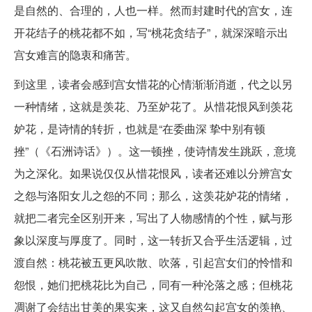
是自然的、合理的，人也一样。然而封建时代的宫女，连
开花结子的桃花都不如，写“桃花贪结子”，就深深暗示出
宫女难言的隐衷和痛苦。
到这里，读者会感到宫女惜花的心情渐渐消逝，代之以另
一种情绪，这就是羡花、乃至妒花了。从惜花恨风到羡花
妒花，是诗情的转折，也就是“在委曲深 挚中别有顿
挫”（《石洲诗话》）。这一顿挫，使诗情发生跳跃，意境
为之深化。如果说仅仅从惜花恨风，读者还难以分辨宫女
之怨与洛阳女儿之怨的不同；那么，这羡花妒花的情绪，
就把二者完全区别开来，写出了人物感情的个性，赋与形
象以深度与厚度了。同时，这一转折又合乎生活逻辑，过
渡自然：桃花被五更风吹散、吹落，引起宫女们的怜惜和
怨恨，她们把桃花比为自己，同有一种沦落之感；但桃花
凋谢了会结出甘美的果实来，这又自然勾起宫女的羡艳、