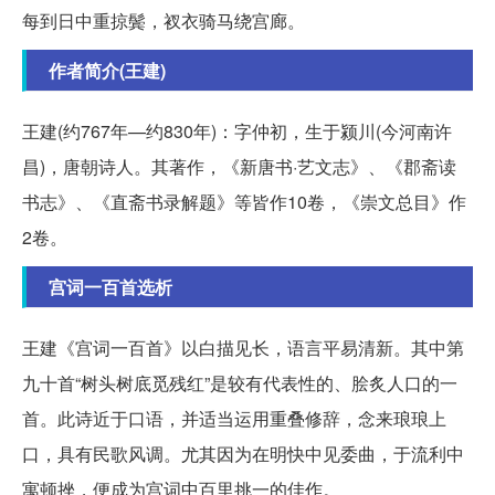
每到日中重掠鬓，衩衣骑马绕宫廊。
作者简介(王建)
王建(约767年—约830年)：字仲初，生于颍川(今河南许
昌)，唐朝诗人。其著作，《新唐书
·艺文志》、《郡斋读
书志》、《直斋书录解题》等皆作10卷，《崇文总目》作
2卷。
宫词一百首选析
王建《宫词一百首》以白描见长，语言平易清新。其中第
九十首“树头树底觅残红”是较有代表性的、脍炙人口的一
首。此诗近于口语，并适当运用重叠修辞，念来琅琅上
口，具有民歌风调。尤其因为在明快中见委曲，于流利中
寓顿挫，便成为宫词中百里挑一的佳作。