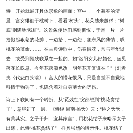
诗一开始就展开具体形象的画面：宫中，一个暮春的清
晨，宫女徘徊于桃树下，看看“树头”，花朵越来越稀；“树
底”则满地“残红”。这景象使她们感到惆怅，于是一片一片
拾掇起狼藉的花瓣，一边拾，一边怨，怨东风的薄情，叹
桃花的薄命……。在古典诗歌中，伤春惜花，常与年华逝
去，或受到摧残联系在一起的。如“洛阳女儿好颜色，坐见
落花长叹息。今年花落颜色改，明年花开复谁在？”（刘希
夷《代悲白头翁》）宫人的惜花恨风，只是自觉不自觉地
移情于物罢了，也隐含着对自身薄命的嗟伤。
诗上下联间有一个转折。从“觅残红”突然想到“桃花贪结
子”，意境进了一层。《诗经·周南·桃夭》云：“桃之夭夭，
有蕡其实。之子于归，宜其家室”，用桃花结子来暗示女子
出嫁，此诗“桃花贪结子”一样具强烈的暗示性。桃花结子