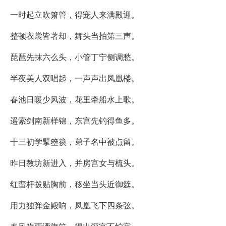
一时起立吹箫管，得宠人来满殿迎。
整顿衣裳皆著却，舞头当拍第三声。
琵琶先抹六么头，小管丁宁侧调愁。
半夜美人双唱起，一声声出凤凰楼。
春池日暖少风波，花里牵船水上歌。
遥索剑南新样锦，东宫先钓得鱼多。
十三初学擘箜篌，弟子名中被点留。
昨日教坊新进入，并房宫女与梳头。
红蛮杆拨贴胸前，移坐当头近御筵。
用力独弹金殿响，凤凰飞下四条弦。