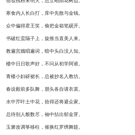
宿妆残粉未明天，总立昭阳花树边。
寒食内人长白打，库中先散与金钱。
众中偏得君王笑，偷把金箱笔砚开。
书破红蛮隔子上，旋推当直美人来。
教遍宫娥唱遍词，暗中头白没人知。
楼中日日歌声好，不问从初学阿谁。
青楼小妇砑裙长，总被抄名入教坊。
春设殿前多队舞，朋头各自请衣裳。
水中芹叶土中花，拾得还将避众家。
总待别人般数尽，袖中拈出郁金芽。
玉箫改调筝移柱，催换红罗绣舞筵。