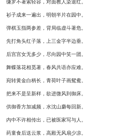
缣罗不著索轻容，对面教人染退红。
衫子成来一遍出，明朝半片在园中。
弹棋玉指两参差，背局临虚斗著危。
先打角头红子落，上三金字半边垂。
后宫宫女无多少，尽向园中笑一团。
舞蝶落花相觅著，春风共语亦应难。
宛转黄金白柄长，青荷叶子画鸳鸯。
把来不是呈新样，欲进微风到御床。
供御香方加减频，水沈山麝每回新。
内中不许相传出，已被医家写与人。
药童食后送云浆，高殿无风扇少凉。