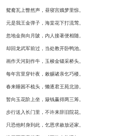
鸳鸯瓦上瞥然声，昼寝宫娥梦里惊。
元是我王金弹子，海棠花下打流莺。
忽地金舆向月陂，内人接著便相随。
却回龙武军前过，当处教开卧鸭池。
画作天河刻作牛，玉梭金镊采桥头。
每年宫里穿针夜，敕赐诸亲乞巧楼。
春来睡困不梳头，懒逐君王苑北游。
暂向玉花阶上坐，簸钱赢得两三筹。
步行送入长门里，不许来辞旧院花。
只恐他时身到此，乞恩求赦放还家。