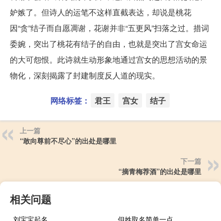
妒嫉了。但诗人的运笔不这样直截表达，却说是桃花
因“贪”结子而自愿凋谢，花谢并非“五更风”扫落之过。措词
委婉，突出了桃花有结子的自由，也就是突出了宫女命运
的大可怨恨。此诗就生动形象地通过宫女的思想活动的景
物化，深刻揭露了封建制度反人道的现实。
网络标签：
君王
宫女
结子
上一篇
“敢向尊前不尽心”的出处是哪里
下一篇
“摘青梅荐酒”的出处是哪里
相关问题
刘宝宝起名
但姓取名简单一点